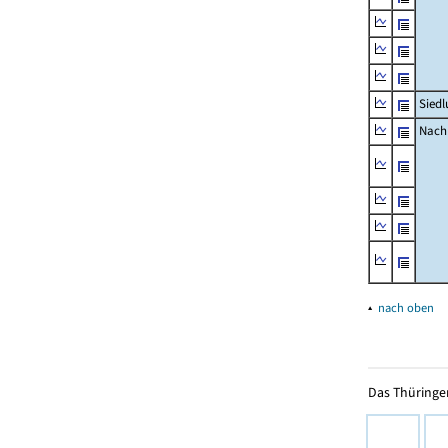
Siedl
Nachr
▴
nach oben
Das Thüringer