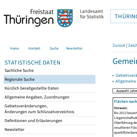
THÜRIN
Zurück
|
Zeic
Home
Kontakt
Suche
Newsletter
Gemei
STATISTISCHE DATEN
Sachliche Suche
▸
Gebietsver
Regionale Suche
▸
Allgemeine
Kürzlich bereitgestellte Daten
Allgemeine Angaben, Zuordnungen
Flächen nach
Gebietsveränderungen,
Hinweis:
Änderungen zum Schlüsselverzeichnis
Bis 2013 basie
Liegenschaftsd
Definitionen und Erläuterungen
Überführung der
resultieren Fl
Newsletter
quantifizierbar