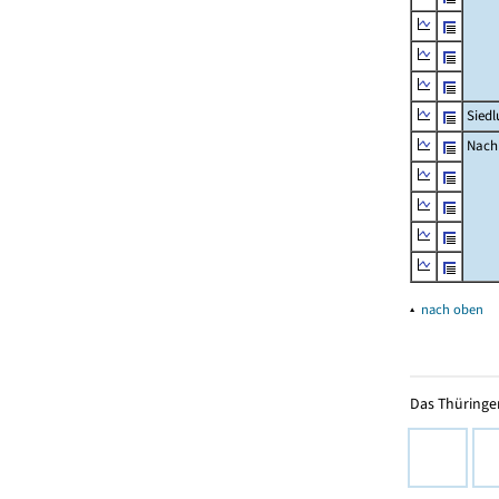
Siedl
Nachr
▴
nach oben
Das Thüringer