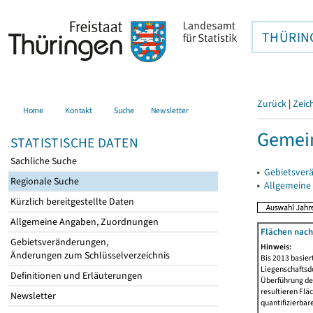
THÜRIN
Zurück
|
Zeic
Home
Kontakt
Suche
Newsletter
Gemein
STATISTISCHE DATEN
Sachliche Suche
▸
Gebietsver
Regionale Suche
▸
Allgemeine
Kürzlich bereitgestellte Daten
Allgemeine Angaben, Zuordnungen
Flächen nach
Gebietsveränderungen,
Hinweis:
Änderungen zum Schlüsselverzeichnis
Bis 2013 basie
Liegenschaftsd
Definitionen und Erläuterungen
Überführung der
resultieren Fl
Newsletter
quantifizierbar