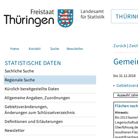
THÜRIN
Zurück
|
Zeic
Home
Kontakt
Suche
Newsletter
Gemei
STATISTISCHE DATEN
Sachliche Suche
bis 31.12.2018
Regionale Suche
▸
Gebietsver
Kürzlich bereitgestellte Daten
Allgemeine Angaben, Zuordnungen
Flächen nach
Gebietsveränderungen,
Änderungen zum Schlüsselverzeichnis
Hinweis:
Bis 2013 basie
Definitionen und Erläuterungen
Liegenschaftsd
Überführung der
Newsletter
resultieren Fl
quantifizierbar