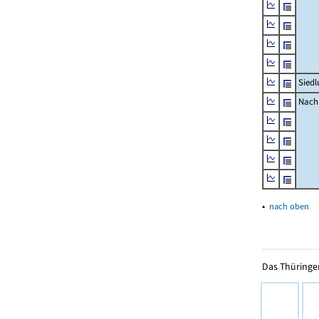
Siedl
Nachr
▴
nach oben
Das Thüringer