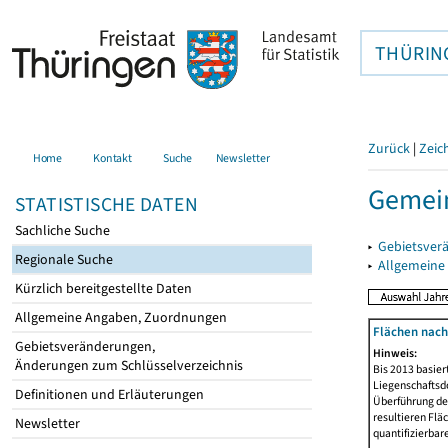
THÜRIN
Zurück
|
Zeic
Home
Kontakt
Suche
Newsletter
Gemei
STATISTISCHE DATEN
Sachliche Suche
▸
Gebietsver
Regionale Suche
▸
Allgemeine
Kürzlich bereitgestellte Daten
Allgemeine Angaben, Zuordnungen
Flächen nach
Gebietsveränderungen,
Hinweis:
Änderungen zum Schlüsselverzeichnis
Bis 2013 basie
Liegenschaftsd
Definitionen und Erläuterungen
Überführung der
resultieren Fl
Newsletter
quantifizierbar