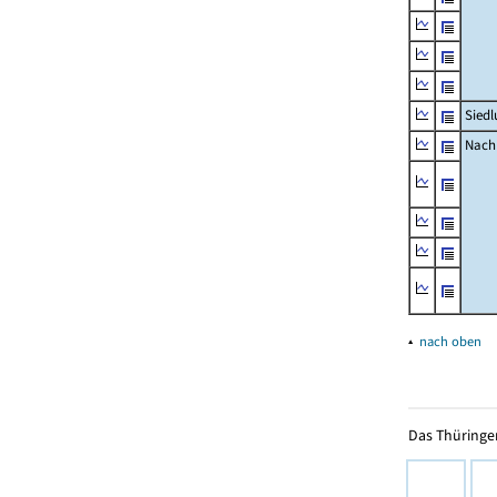
Siedl
Nachr
▴
nach oben
Das Thüringer