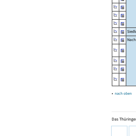
Siedl
Nachr
▴
nach oben
Das Thüringer