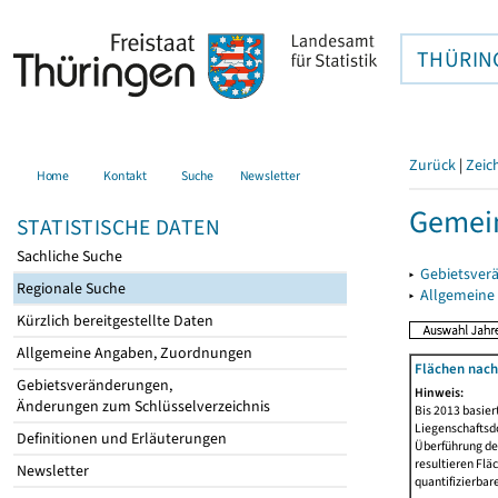
THÜRIN
Zurück
|
Zeic
Home
Kontakt
Suche
Newsletter
Gemein
STATISTISCHE DATEN
Sachliche Suche
▸
Gebietsver
Regionale Suche
▸
Allgemeine
Kürzlich bereitgestellte Daten
Allgemeine Angaben, Zuordnungen
Flächen nach
Gebietsveränderungen,
Hinweis:
Änderungen zum Schlüsselverzeichnis
Bis 2013 basie
Liegenschaftsd
Definitionen und Erläuterungen
Überführung der
resultieren Fl
Newsletter
quantifizierbar