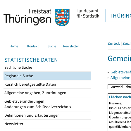
THÜRIN
Zurück
|
Zeic
Home
Kontakt
Suche
Newsletter
Gemein
STATISTISCHE DATEN
Sachliche Suche
▸
Gebietsver
Regionale Suche
▸
Allgemeine
Kürzlich bereitgestellte Daten
Allgemeine Angaben, Zuordnungen
Flächen nach
Gebietsveränderungen,
Hinweis:
Änderungen zum Schlüsselverzeichnis
Bis 2013 basie
Liegenschaftsd
Definitionen und Erläuterungen
Überführung der
resultieren Fl
Newsletter
quantifizierbar