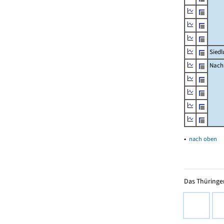
Siedl
Nachr
▴
nach oben
Das Thüringer