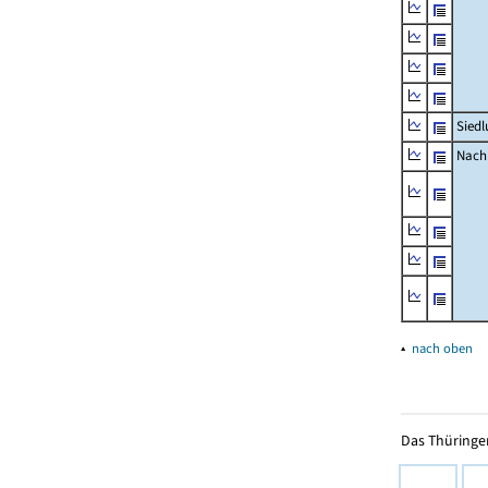
Siedl
Nachr
▴
nach oben
Das Thüringer