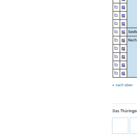
Siedl
Nachr
▴
nach oben
Das Thüringer