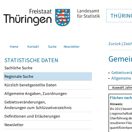
THÜRIN
Zurück
|
Zeic
Home
Kontakt
Suche
Newsletter
Gemein
STATISTISCHE DATEN
Sachliche Suche
▸
Gebietsver
Regionale Suche
▸
Allgemeine
Kürzlich bereitgestellte Daten
Allgemeine Angaben, Zuordnungen
Flächen nach
Gebietsveränderungen,
Hinweis:
Änderungen zum Schlüsselverzeichnis
Bis 2013 basie
Liegenschaftsd
Definitionen und Erläuterungen
Überführung der
resultieren Fl
Newsletter
quantifizierbar