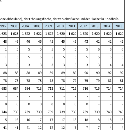
n.
hne Abbauland), der Erholungsfläche, der Verkehrsfläche und der Fläche für Friedhöfe.
1996
2000
2004
2008
2009
2010
2011
2012
2013
2014
2015
1 623
1 623
1 622
1 622
1 622
1 620
1 620
1 620
1 620
1 620
1 620
48
46
46
45
45
45
45
43
42
42
42
1
5
5
5
5
5
5
5
6
6
6
1
5
5
5
5
5
5
5
5
5
5
3
3
3
3
3
3
3
3
3
4
4
88
88
88
89
89
89
89
90
90
92
92
78
78
78
78
78
78
79
79
79
81
81
683
684
684
713
713
711
715
716
715
714
714
-
-
-
-
-
-
-
-
-
-
-
0
0
0
0
0
0
0
0
-
-
-
744
739
739
739
739
739
739
739
739
740
740
15
16
16
17
17
17
18
18
18
18
18
41
41
41
12
12
12
7
7
7
4
4