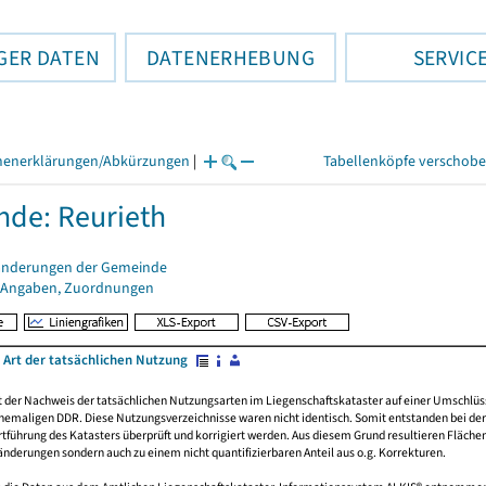
GER DATEN
DATENERHEBUNG
SERVIC
henerklärungen/Abkürzungen
|
Tabellenköpfe verschob
de: Reurieth
änderungen der Gemeinde
 Angaben, Zuordnungen
 Art der tatsächlichen Nutzung
rt der Nachweis der tatsächlichen Nutzungsarten im Liegenschaftskataster auf einer Umsch
emaligen DDR. Diese Nutzungsverzeichnisse waren nicht identisch. Somit entstanden bei der 
führung des Katasters überprüft und korrigiert werden. Aus diesem Grund resultieren Fläche
derungen sondern auch zu einem nicht quantifizierbaren Anteil aus o.g. Korrekturen.