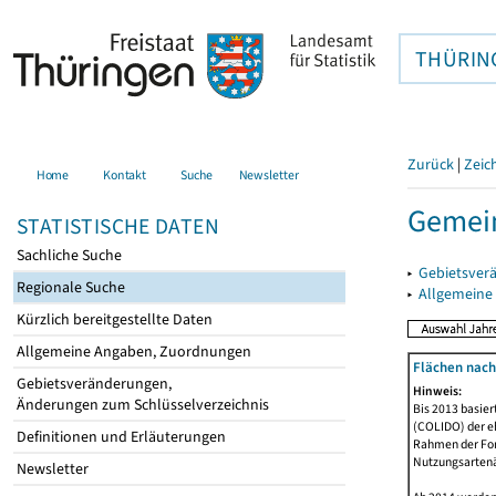
THÜRIN
Zurück
|
Zeic
Home
Kontakt
Suche
Newsletter
Gemein
STATISTISCHE DATEN
Sachliche Suche
▸
Gebietsver
Regionale Suche
▸
Allgemeine
Kürzlich bereitgestellte Daten
Allgemeine Angaben, Zuordnungen
Flächen nach
Gebietsveränderungen,
Hinweis:
Änderungen zum Schlüsselverzeichnis
Bis 2013 basie
(COLIDO) der eh
Definitionen und Erläuterungen
Rahmen der Fort
Nutzungsartenän
Newsletter