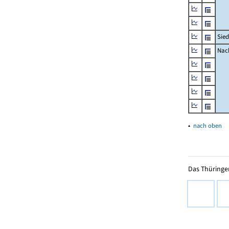
Sied
Nach
▴
nach oben
Das Thüringer