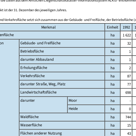
 die Daten aus dem Amtlichen Liegenschaftskataster-Informationssystem ALKIS® entnomme
kt ist der 31. Dezember des jeweiligen Jahres.
nd Verkehrsfläche setzt sich zusammen aus der Gebäude- und Freifläche, der Betriebsfläche (o
Merkmal
Einheit
1992
enfläche
ha
1 622
on
Gebäude- und Freifläche
ha
32
Betriebsfläche
ha
1
darunter Abbauland
ha
1
Erholungsfläche
ha
2
Verkehrsfläche
ha
87
darunter Straße, Weg, Platz
ha
77
Landwirtschaftsfläche
ha
698
darunter
Moor
ha
-
Heide
ha
0
Waldfläche
ha
744
Wasserfläche
ha
15
Flächen anderer Nutzung
ha
43