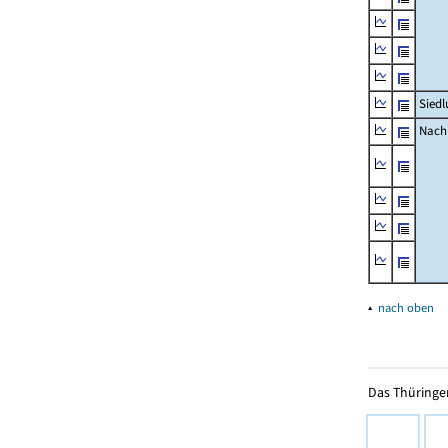
Siedl
Nachr
▴
nach oben
Das Thüringer