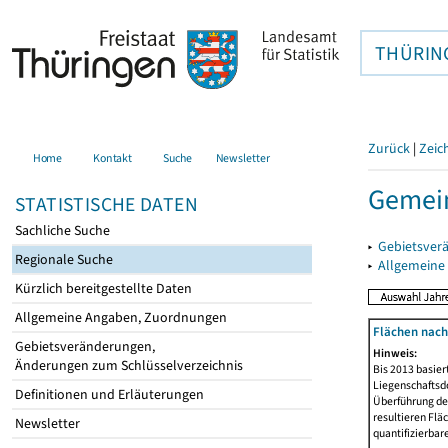
THÜRIN
Zurück
|
Zeic
Home
Kontakt
Suche
Newsletter
Gemein
STATISTISCHE DATEN
Sachliche Suche
▸
Gebietsver
Regionale Suche
▸
Allgemeine
Kürzlich bereitgestellte Daten
Allgemeine Angaben, Zuordnungen
Flächen nach
Gebietsveränderungen,
Hinweis:
Änderungen zum Schlüsselverzeichnis
Bis 2013 basie
Liegenschaftsd
Definitionen und Erläuterungen
Überführung der
resultieren Fl
Newsletter
quantifizierbar