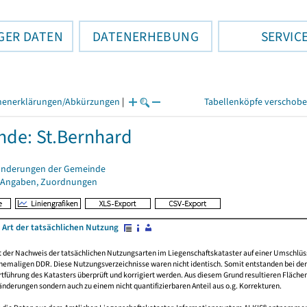
GER DATEN
DATENERHEBUNG
SERVIC
henerklärungen/Abkürzungen
|
Tabellenköpfe verschob
de: St.Bernhard
änderungen der Gemeinde
 Angaben, Zuordnungen
 Art der tatsächlichen Nutzung
rt der Nachweis der tatsächlichen Nutzungsarten im Liegenschaftskataster auf einer Umsch
emaligen DDR. Diese Nutzungsverzeichnisse waren nicht identisch. Somit entstanden bei der 
führung des Katasters überprüft und korrigiert werden. Aus diesem Grund resultieren Fläche
derungen sondern auch zu einem nicht quantifizierbaren Anteil aus o.g. Korrekturen.