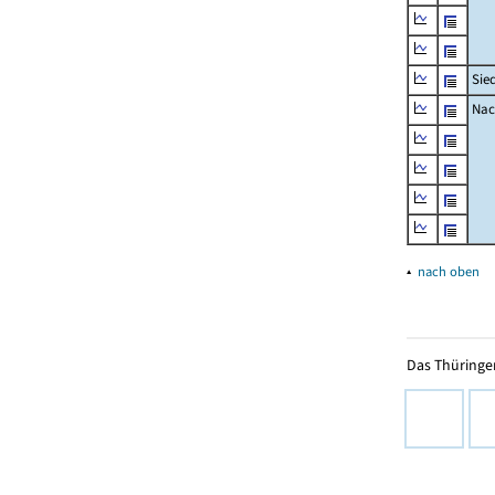
Sie
Nac
▴
nach oben
Das Thüringer