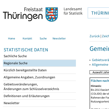
THÜRIN
Zurück
|
Zeic
Home
Kontakt
Suche
Newsletter
Gemein
STATISTISCHE DATEN
Sachliche Suche
▸
Gebietsver
Regionale Suche
▸
Allgemeine
Kürzlich bereitgestellte Daten
Allgemeine Angaben, Zuordnungen
Flächen nach
Gebietsveränderungen,
Hinweis:
Änderungen zum Schlüsselverzeichnis
Bis 2013 basie
(COLIDO) der eh
Definitionen und Erläuterungen
Rahmen der Fort
Nutzungsartenän
Newsletter