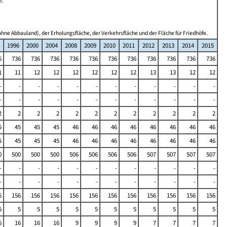
n.
hne Abbauland), der Erholungsfläche, der Verkehrsfläche und der Fläche für Friedhöfe.
1996
2000
2004
2008
2009
2010
2011
2012
2013
2014
2015
6
736
736
736
736
736
736
736
736
736
736
736
1
11
12
12
12
12
12
12
13
13
12
12
-
-
-
-
-
-
-
-
-
-
-
-
-
-
-
-
-
-
-
-
-
-
-
-
2
2
2
2
2
2
2
2
2
2
2
2
5
45
45
45
46
46
46
46
46
46
46
46
5
45
45
45
46
46
46
46
46
46
46
46
0
500
500
500
506
506
506
506
507
507
507
507
-
-
-
-
-
-
-
-
-
-
-
-
-
-
-
-
-
-
-
-
-
-
-
-
6
156
156
156
156
156
156
156
156
156
156
156
5
5
5
5
5
5
5
5
5
5
5
5
6
16
16
16
9
9
9
9
7
7
7
7