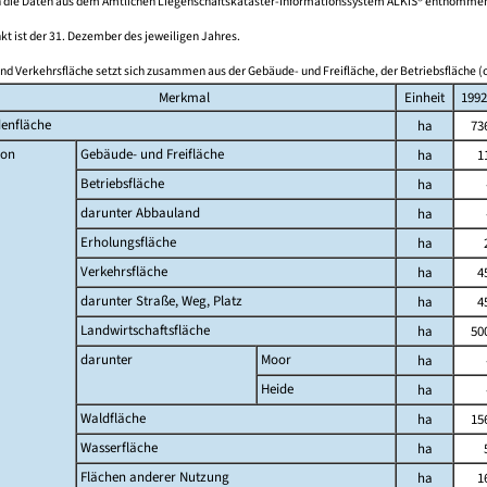
 die Daten aus dem Amtlichen Liegenschaftskataster-Informationssystem ALKIS® entnomme
kt ist der 31. Dezember des jeweiligen Jahres.
nd Verkehrsfläche setzt sich zusammen aus der Gebäude- und Freifläche, der Betriebsfläche (o
Merkmal
Einheit
1992
enfläche
ha
73
on
Gebäude- und Freifläche
ha
1
Betriebsfläche
ha
darunter Abbauland
ha
Erholungsfläche
ha
Verkehrsfläche
ha
4
darunter Straße, Weg, Platz
ha
4
Landwirtschaftsfläche
ha
50
darunter
Moor
ha
Heide
ha
Waldfläche
ha
15
Wasserfläche
ha
Flächen anderer Nutzung
ha
1