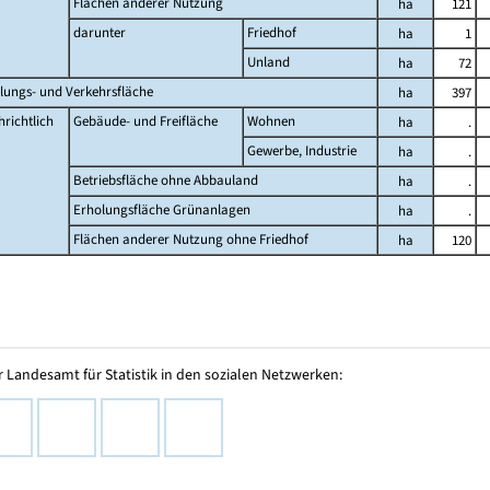
Flächen anderer Nutzung
ha
121
darunter
Friedhof
ha
1
Unland
ha
72
lungs- und Verkehrsfläche
ha
397
richtlich
Gebäude- und Freifläche
Wohnen
ha
.
Gewerbe, Industrie
ha
.
Betriebsfläche ohne Abbauland
ha
.
Erholungsfläche Grünanlagen
ha
.
Flächen anderer Nutzung ohne Friedhof
ha
120
 Landesamt für Statistik in den sozialen Netzwerken: