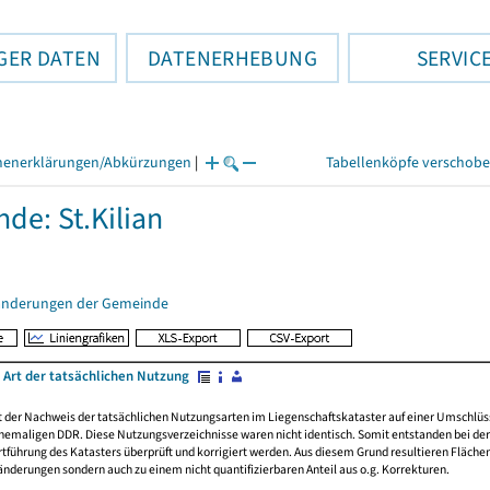
GER DATEN
DATENERHEBUNG
SERVIC
henerklärungen/Abkürzungen
|
Tabellenköpfe verschob
de: St.Kilian
änderungen der Gemeinde
 Art der tatsächlichen Nutzung
rt der Nachweis der tatsächlichen Nutzungsarten im Liegenschaftskataster auf einer Umsch
emaligen DDR. Diese Nutzungsverzeichnisse waren nicht identisch. Somit entstanden bei der 
führung des Katasters überprüft und korrigiert werden. Aus diesem Grund resultieren Fläche
derungen sondern auch zu einem nicht quantifizierbaren Anteil aus o.g. Korrekturen.