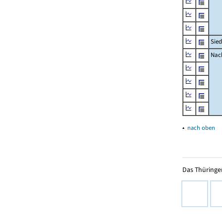
Sied
Nach
▴
nach oben
Das Thüringer