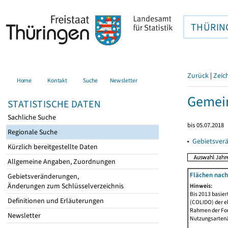
THÜRIN
Zurück
|
Zeic
Home
Kontakt
Suche
Newsletter
Gemein
STATISTISCHE DATEN
Sachliche Suche
bis 05.07.2018
Regionale Suche
▸
Gebietsver
Kürzlich bereitgestellte Daten
Allgemeine Angaben, Zuordnungen
Flächen nach
Gebietsveränderungen,
Änderungen zum Schlüsselverzeichnis
Hinweis:
Bis 2013 basie
Definitionen und Erläuterungen
(COLIDO) der eh
Rahmen der Fort
Newsletter
Nutzungsartenän