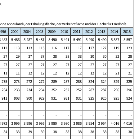
n.
hne Abbauland), der Erholungsfläche, der Verkehrsfläche und der Fläche für Friedhöfe.
1996
2000
2004
2008
2009
2010
2011
2012
2013
2014
2015
5 483
5 486
5 487
5 487
5 490
5 491
5 491
5 490
5 490
5 557
5 557
112
113
113
115
116
117
117
127
127
119
123
27
29
37
37
38
38
38
30
30
32
28
27
27
27
27
27
27
27
27
27
27
27
11
11
12
12
12
12
12
12
12
21
21
275
273
272
272
289
287
288
324
324
329
329
234
233
234
234
252
252
252
287
287
296
296
911
908
900
929
931
931
931
925
925
925
924
-
-
-
-
-
-
-
-
-
-
-
-
-
-
-
-
-
-
-
-
-
-
3 972
3 995
3 996
3 995
3 980
3 980
3 986
3 954
3 954
4 016
4 016
34
33
39
39
38
38
38
38
38
38
38