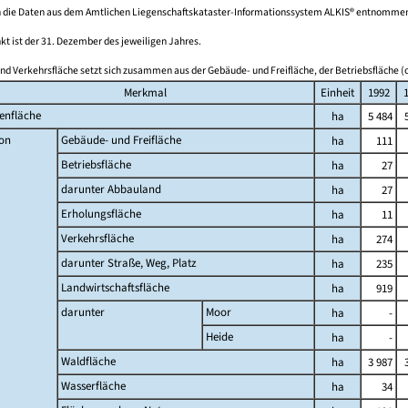
 die Daten aus dem Amtlichen Liegenschaftskataster-Informationssystem ALKIS® entnomme
kt ist der 31. Dezember des jeweiligen Jahres.
nd Verkehrsfläche setzt sich zusammen aus der Gebäude- und Freifläche, der Betriebsfläche (o
Merkmal
Einheit
1992
enfläche
ha
5 484
on
Gebäude- und Freifläche
ha
111
Betriebsfläche
ha
27
darunter Abbauland
ha
27
Erholungsfläche
ha
11
Verkehrsfläche
ha
274
darunter Straße, Weg, Platz
ha
235
Landwirtschaftsfläche
ha
919
darunter
Moor
ha
-
Heide
ha
-
Waldfläche
ha
3 987
Wasserfläche
ha
34