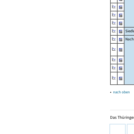
Siedl
Nachr
▴
nach oben
Das Thüringer