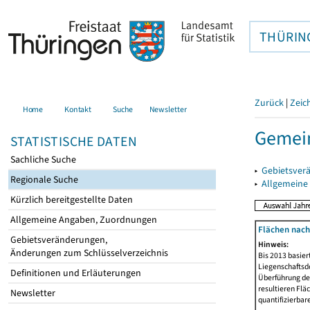
THÜRIN
Zurück
|
Zeic
Home
Kontakt
Suche
Newsletter
Gemein
STATISTISCHE DATEN
Sachliche Suche
▸
Gebietsver
Regionale Suche
▸
Allgemeine
Kürzlich bereitgestellte Daten
Allgemeine Angaben, Zuordnungen
Flächen nach
Gebietsveränderungen,
Hinweis:
Änderungen zum Schlüsselverzeichnis
Bis 2013 basie
Liegenschaftsd
Definitionen und Erläuterungen
Überführung der
resultieren Fl
Newsletter
quantifizierbar