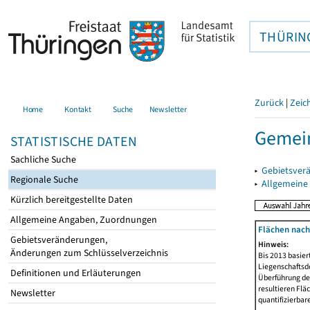
THÜRIN
Zurück
|
Zeic
Home
Kontakt
Suche
Newsletter
Gemein
STATISTISCHE DATEN
Sachliche Suche
▸
Gebietsver
Regionale Suche
▸
Allgemeine
Kürzlich bereitgestellte Daten
Allgemeine Angaben, Zuordnungen
Flächen nach
Gebietsveränderungen,
Hinweis:
Änderungen zum Schlüsselverzeichnis
Bis 2013 basie
Liegenschaftsd
Definitionen und Erläuterungen
Überführung der
resultieren Fl
Newsletter
quantifizierbar