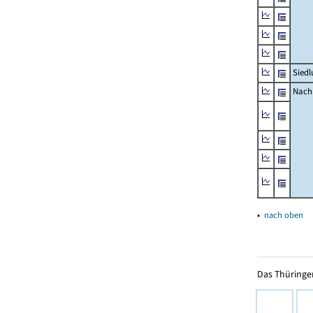
Siedl
Nachr
▴
nach oben
Das Thüringer