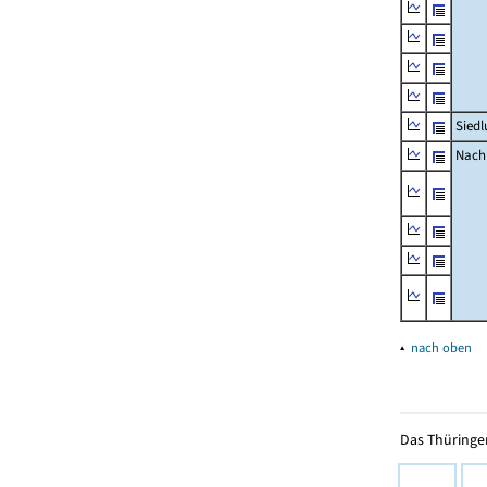
Siedl
Nachr
▴
nach oben
Das Thüringer