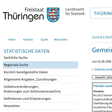
THÜRIN
Zurück
|
Zeic
Home
Kontakt
Suche
Newsletter
Gemein
STATISTISCHE DATEN
Sachliche Suche
von 01.08.1996 
Regionale Suche
▸
Gebietsver
Kürzlich bereitgestellte Daten
Allgemeine Angaben, Zuordnungen
Flächen nach
Gebietsveränderungen,
Änderungen zum Schlüsselverzeichnis
Hinweis:
Bis 2013 basie
Definitionen und Erläuterungen
Liegenschaftsd
Überführung der
Newsletter
resultieren Fl
quantifizierbar