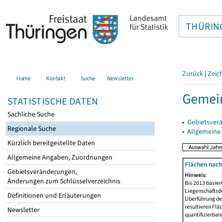
THÜRIN
Zurück
|
Zeic
Home
Kontakt
Suche
Newsletter
Gemein
STATISTISCHE DATEN
Sachliche Suche
▸
Gebietsver
Regionale Suche
▸
Allgemeine
Kürzlich bereitgestellte Daten
Allgemeine Angaben, Zuordnungen
Flächen nach
Gebietsveränderungen,
Hinweis:
Änderungen zum Schlüsselverzeichnis
Bis 2013 basie
Liegenschaftsd
Definitionen und Erläuterungen
Überführung der
resultieren Fl
Newsletter
quantifizierbar