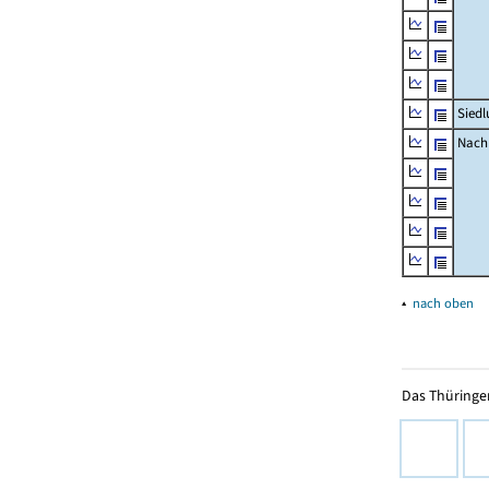
Siedl
Nachr
▴
nach oben
Das Thüringer