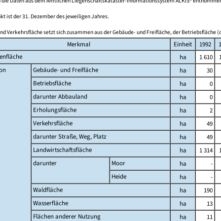
 die Daten aus dem Amtlichen Liegenschaftskataster-Informationssystem ALKIS® entnomme
kt ist der 31. Dezember des jeweiligen Jahres.
nd Verkehrsfläche setzt sich zusammen aus der Gebäude- und Freifläche, der Betriebsfläche (o
Merkmal
Einheit
1992
enfläche
ha
1 610
on
Gebäude- und Freifläche
ha
30
Betriebsfläche
ha
0
darunter Abbauland
ha
0
Erholungsfläche
ha
2
Verkehrsfläche
ha
49
darunter Straße, Weg, Platz
ha
49
Landwirtschaftsfläche
ha
1 314
darunter
Moor
ha
-
Heide
ha
-
Waldfläche
ha
190
Wasserfläche
ha
13
Flächen anderer Nutzung
ha
11