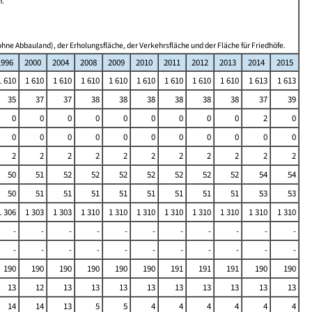
n.
hne Abbauland), der Erholungsfläche, der Verkehrsfläche und der Fläche für Friedhöfe.
1996
2000
2004
2008
2009
2010
2011
2012
2013
2014
2015
1 610
1 610
1 610
1 610
1 610
1 610
1 610
1 610
1 610
1 613
1 613
35
37
37
38
38
38
38
38
38
37
39
0
0
0
0
0
0
0
0
0
2
0
0
0
0
0
0
0
0
0
0
0
0
2
2
2
2
2
2
2
2
2
2
2
50
51
52
52
52
52
52
52
52
54
54
50
51
51
51
51
51
51
51
51
53
53
1 306
1 303
1 303
1 310
1 310
1 310
1 310
1 310
1 310
1 310
1 310
-
-
-
-
-
-
-
-
-
-
-
-
-
-
-
-
-
-
-
-
-
-
190
190
190
190
190
190
191
191
191
190
190
13
12
13
13
13
13
13
13
13
13
13
14
14
13
5
5
4
4
4
4
4
4