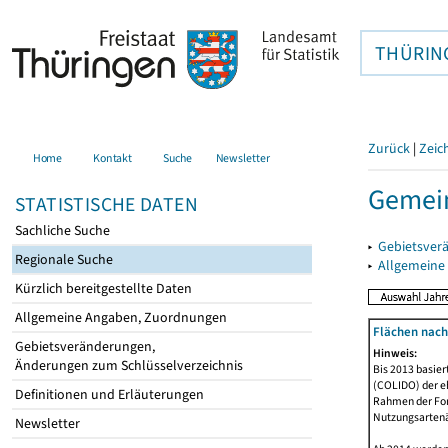
THÜRIN
Zurück
|
Zeic
Home
Kontakt
Suche
Newsletter
Gemein
STATISTISCHE DATEN
Sachliche Suche
▸
Gebietsver
Regionale Suche
▸
Allgemeine
Kürzlich bereitgestellte Daten
Allgemeine Angaben, Zuordnungen
Flächen nach
Gebietsveränderungen,
Hinweis:
Änderungen zum Schlüsselverzeichnis
Bis 2013 basie
(COLIDO) der eh
Definitionen und Erläuterungen
Rahmen der Fort
Nutzungsartenän
Newsletter