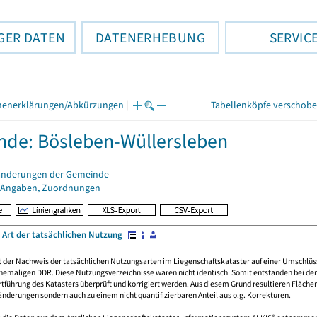
GER DATEN
DATENERHEBUNG
SERVIC
henerklärungen/Abkürzungen
|
Tabellenköpfe verschob
de: Bösleben-Wüllersleben
änderungen der Gemeinde
 Angaben, Zuordnungen
 Art der tatsächlichen Nutzung
rt der Nachweis der tatsächlichen Nutzungsarten im Liegenschaftskataster auf einer Umsch
emaligen DDR. Diese Nutzungsverzeichnisse waren nicht identisch. Somit entstanden bei der 
führung des Katasters überprüft und korrigiert werden. Aus diesem Grund resultieren Fläche
derungen sondern auch zu einem nicht quantifizierbaren Anteil aus o.g. Korrekturen.