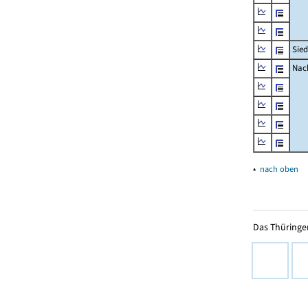
Sied
Nach
▴
nach oben
Das Thüringer