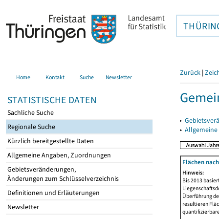
THÜRIN
Zurück
|
Zeic
Home
Kontakt
Suche
Newsletter
Gemein
STATISTISCHE DATEN
Sachliche Suche
▸
Gebietsver
Regionale Suche
▸
Allgemeine
Kürzlich bereitgestellte Daten
Allgemeine Angaben, Zuordnungen
Flächen nach
Gebietsveränderungen,
Hinweis:
Änderungen zum Schlüsselverzeichnis
Bis 2013 basie
Liegenschaftsd
Definitionen und Erläuterungen
Überführung der
resultieren Fl
Newsletter
quantifizierbar