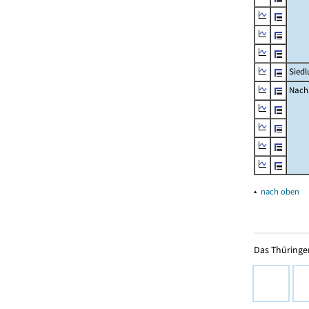
Siedl
Nachr
▴
nach oben
Das Thüringer