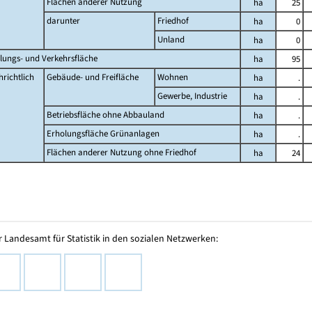
Flächen anderer Nutzung
ha
25
darunter
Friedhof
ha
0
Unland
ha
0
lungs- und Verkehrsfläche
ha
95
richtlich
Gebäude- und Freifläche
Wohnen
ha
.
Gewerbe, Industrie
ha
.
Betriebsfläche ohne Abbauland
ha
.
Erholungsfläche Grünanlagen
ha
.
Flächen anderer Nutzung ohne Friedhof
ha
24
 Landesamt für Statistik in den sozialen Netzwerken: