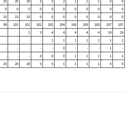
25
20
20
5
5
2
1
1
1
0
0
0
0
0
0
0
0
0
0
0
0
0
15
15
15
0
0
0
0
0
0
0
0
99
101
101
102
102
104
105
105
105
107
107
.
.
1
3
4
4
4
4
4
19
19
.
.
-
-
1
1
1
1
1
1
1
-
-
-
-
-
0
-
-
-
1
-
.
.
-
0
0
0
1
1
1
1
1
24
20
20
5
5
1
1
1
1
0
0