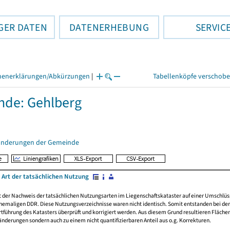
GER DATEN
DATENERHEBUNG
SERVIC
henerklärungen/Abkürzungen
|
Tabellenköpfe verschob
de: Gehlberg
änderungen der Gemeinde
 Art der tatsächlichen Nutzung
rt der Nachweis der tatsächlichen Nutzungsarten im Liegenschaftskataster auf einer Umsch
emaligen DDR. Diese Nutzungsverzeichnisse waren nicht identisch. Somit entstanden bei der 
führung des Katasters überprüft und korrigiert werden. Aus diesem Grund resultieren Fläche
derungen sondern auch zu einem nicht quantifizierbaren Anteil aus o.g. Korrekturen.