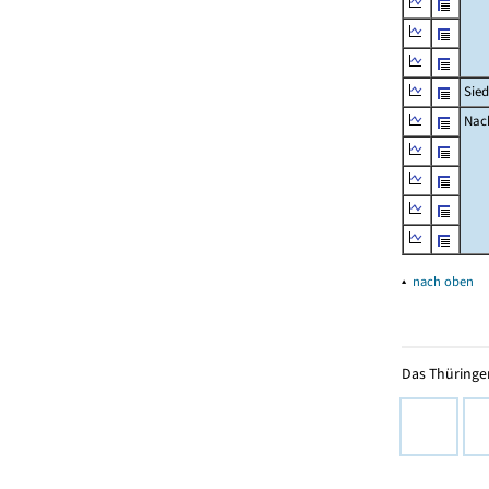
Sied
Nach
▴
nach oben
Das Thüringer