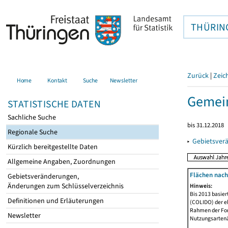
THÜRIN
Zurück
|
Zeic
Home
Kontakt
Suche
Newsletter
Gemein
STATISTISCHE DATEN
Sachliche Suche
bis 31.12.2018
Regionale Suche
▸
Gebietsver
Kürzlich bereitgestellte Daten
Allgemeine Angaben, Zuordnungen
Flächen nach
Gebietsveränderungen,
Änderungen zum Schlüsselverzeichnis
Hinweis:
Bis 2013 basie
Definitionen und Erläuterungen
(COLIDO) der eh
Rahmen der Fort
Newsletter
Nutzungsartenän