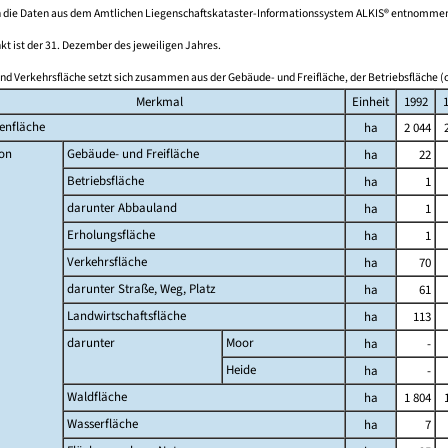
 die Daten aus dem Amtlichen Liegenschaftskataster-Informationssystem ALKIS® entnomme
kt ist der 31. Dezember des jeweiligen Jahres.
nd Verkehrsfläche setzt sich zusammen aus der Gebäude- und Freifläche, der Betriebsfläche (o
Merkmal
Einheit
1992
enfläche
ha
2 044
on
Gebäude- und Freifläche
ha
22
Betriebsfläche
ha
1
darunter Abbauland
ha
1
Erholungsfläche
ha
1
Verkehrsfläche
ha
70
darunter Straße, Weg, Platz
ha
61
Landwirtschaftsfläche
ha
113
darunter
Moor
ha
-
Heide
ha
-
Waldfläche
ha
1 804
Wasserfläche
ha
7