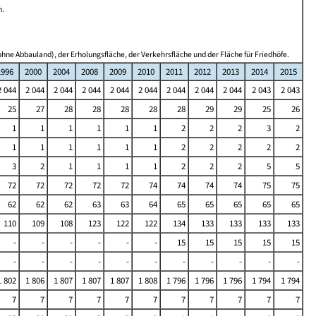
n.
hne Abbauland), der Erholungsfläche, der Verkehrsfläche und der Fläche für Friedhöfe.
1996
2000
2004
2008
2009
2010
2011
2012
2013
2014
2015
2 044
2 044
2 044
2 044
2 044
2 044
2 044
2 044
2 044
2 043
2 043
25
27
28
28
28
28
28
29
29
25
26
1
1
1
1
1
1
2
2
2
3
2
1
1
1
1
1
1
2
2
2
2
2
3
2
1
1
1
1
2
2
2
5
5
72
72
72
72
72
74
74
74
74
75
75
62
62
62
63
63
64
65
65
65
65
65
110
109
108
123
122
122
134
133
133
133
133
-
-
-
-
-
-
15
15
15
15
15
-
-
-
-
-
-
-
-
-
-
-
1 802
1 806
1 807
1 807
1 807
1 808
1 796
1 796
1 796
1 794
1 794
7
7
7
7
7
7
7
7
7
7
7