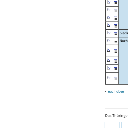
Siedl
Nachr
▴
nach oben
Das Thüringer