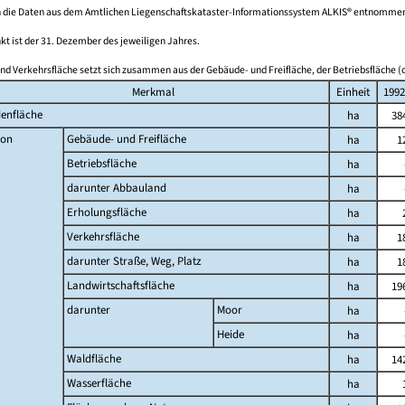
 die Daten aus dem Amtlichen Liegenschaftskataster-Informationssystem ALKIS® entnomme
kt ist der 31. Dezember des jeweiligen Jahres.
nd Verkehrsfläche setzt sich zusammen aus der Gebäude- und Freifläche, der Betriebsfläche (o
Merkmal
Einheit
1992
enfläche
ha
38
on
Gebäude- und Freifläche
ha
1
Betriebsfläche
ha
darunter Abbauland
ha
Erholungsfläche
ha
Verkehrsfläche
ha
1
darunter Straße, Weg, Platz
ha
1
Landwirtschaftsfläche
ha
19
darunter
Moor
ha
Heide
ha
Waldfläche
ha
14
Wasserfläche
ha