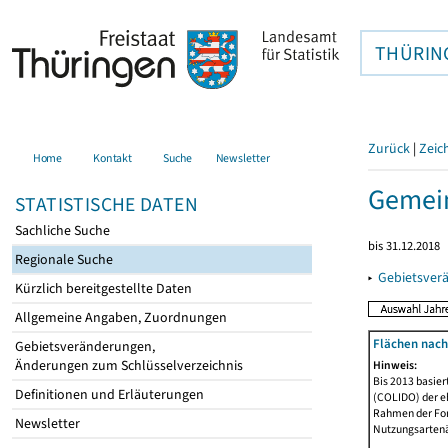
THÜRIN
Zurück
|
Zeic
Home
Kontakt
Suche
Newsletter
Gemein
STATISTISCHE DATEN
Sachliche Suche
bis 31.12.2018
Regionale Suche
▸
Gebietsver
Kürzlich bereitgestellte Daten
Allgemeine Angaben, Zuordnungen
Flächen nach
Gebietsveränderungen,
Änderungen zum Schlüsselverzeichnis
Hinweis:
Bis 2013 basie
Definitionen und Erläuterungen
(COLIDO) der eh
Rahmen der Fort
Newsletter
Nutzungsartenän