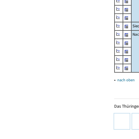
Sie
Nac
▴
nach oben
Das Thüringer