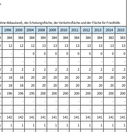
n.
hne Abbauland), der Erholungsfläche, der Verkehrsfläche und der Fläche für Friedhöfe.
1996
2000
2004
2008
2009
2010
2011
2012
2013
2014
2015
4
384
384
384
384
384
384
384
384
384
383
383
2
12
12
12
13
13
13
13
13
13
13
13
-
-
-
0
0
0
0
0
0
0
0
0
-
-
-
-
-
-
-
-
-
-
-
-
2
2
2
2
2
2
2
2
2
2
2
2
8
18
18
20
20
20
20
20
20
20
20
20
8
18
18
20
20
20
20
20
20
20
20
20
6
196
196
195
200
200
200
200
200
200
200
200
-
-
-
-
-
-
-
-
-
-
-
-
-
-
-
-
-
-
-
-
-
-
-
-
2
142
142
141
141
141
141
141
141
141
141
141
1
1
1
1
1
1
1
1
1
1
1
1