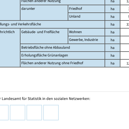
Flächen anderer Nutzung
ha
1
darunter
Friedhof
ha
Unland
ha
dlungs- und Verkehrsfläche
ha
3
hrichtlich
Gebäude- und Freifläche
Wohnen
ha
Gewerbe, Industrie
ha
Betriebsfläche ohne Abbauland
ha
Erholungsfläche Grünanlagen
ha
Flächen anderer Nutzung ohne Friedhof
ha
1
 Landesamt für Statistik in den sozialen Netzwerken: