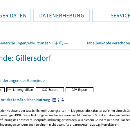
GER DATEN
DATENERHEBUNG
SERVIC
henerklärungen/Abkürzungen
|
Tabellenköpfe verschob
de: Gillersdorf
änderungen der Gemeinde
 Art der tatsächlichen Nutzung
rt der Nachweis der tatsächlichen Nutzungsarten im Liegenschaftskataster auf einer Umsch
emaligen DDR. Diese Nutzungsverzeichnisse waren nicht identisch. Somit entstanden bei der 
führung des Katasters überprüft und korrigiert werden. Aus diesem Grund resultieren Fläche
derungen sondern auch zu einem nicht quantifizierbaren Anteil aus o.g. Korrekturen.