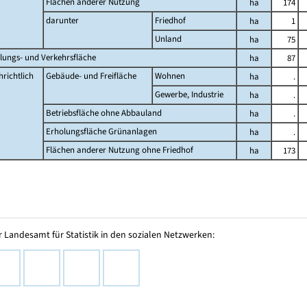
Flächen anderer Nutzung
ha
174
darunter
Friedhof
ha
1
Unland
ha
75
lungs- und Verkehrsfläche
ha
87
richtlich
Gebäude- und Freifläche
Wohnen
ha
.
Gewerbe, Industrie
ha
.
Betriebsfläche ohne Abbauland
ha
.
Erholungsfläche Grünanlagen
ha
.
Flächen anderer Nutzung ohne Friedhof
ha
173
 Landesamt für Statistik in den sozialen Netzwerken: