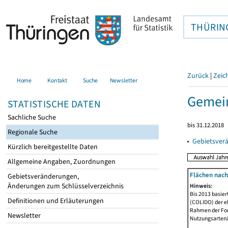
THÜRIN
Zurück
|
Zeic
Home
Kontakt
Suche
Newsletter
Gemein
STATISTISCHE DATEN
Sachliche Suche
bis 31.12.2018
Regionale Suche
▸
Gebietsver
Kürzlich bereitgestellte Daten
Allgemeine Angaben, Zuordnungen
Flächen nach
Gebietsveränderungen,
Änderungen zum Schlüsselverzeichnis
Hinweis:
Bis 2013 basie
Definitionen und Erläuterungen
(COLIDO) der eh
Rahmen der Fort
Newsletter
Nutzungsartenän