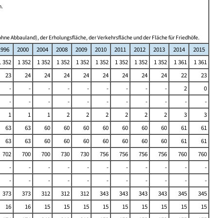
n.
hne Abbauland), der Erholungsfläche, der Verkehrsfläche und der Fläche für Friedhöfe.
1996
2000
2004
2008
2009
2010
2011
2012
2013
2014
2015
1 352
1 352
1 352
1 352
1 352
1 352
1 352
1 352
1 352
1 361
1 361
23
24
24
24
24
24
24
24
24
22
23
-
-
-
-
-
-
-
-
-
2
0
-
-
-
-
-
-
-
-
-
-
-
1
1
1
2
2
2
2
2
2
3
3
63
63
60
60
60
60
60
60
60
61
61
63
63
60
60
60
60
60
60
60
61
61
702
700
700
730
730
756
756
756
756
760
760
-
-
-
-
-
-
-
-
-
-
-
-
-
-
-
-
-
-
-
-
-
-
373
373
312
312
312
343
343
343
343
345
345
16
16
15
15
15
15
15
15
15
15
15