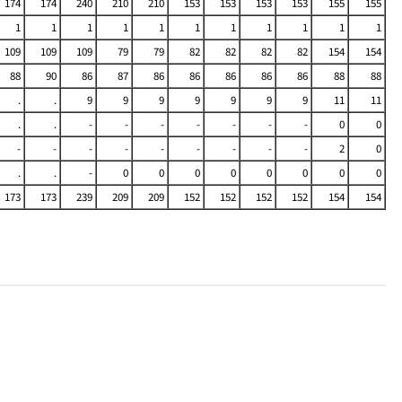
174
174
240
210
210
153
153
153
153
155
155
1
1
1
1
1
1
1
1
1
1
1
109
109
109
79
79
82
82
82
82
154
154
88
90
86
87
86
86
86
86
86
88
88
.
.
9
9
9
9
9
9
9
11
11
.
.
-
-
-
-
-
-
-
0
0
-
-
-
-
-
-
-
-
-
2
0
.
.
-
0
0
0
0
0
0
0
0
173
173
239
209
209
152
152
152
152
154
154