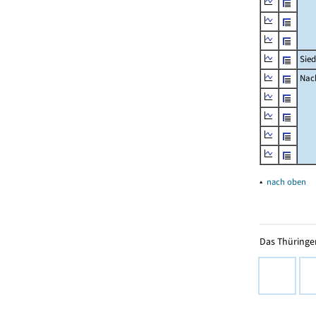
Sied
Nach
▴
nach oben
Das Thüringer