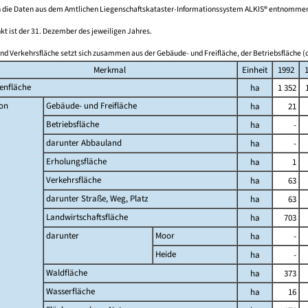
 die Daten aus dem Amtlichen Liegenschaftskataster-Informationssystem ALKIS® entnomme
kt ist der 31. Dezember des jeweiligen Jahres.
nd Verkehrsfläche setzt sich zusammen aus der Gebäude- und Freifläche, der Betriebsfläche (o
Merkmal
Einheit
1992
enfläche
ha
1 352
on
Gebäude- und Freifläche
ha
21
Betriebsfläche
ha
-
darunter Abbauland
ha
-
Erholungsfläche
ha
1
Verkehrsfläche
ha
63
darunter Straße, Weg, Platz
ha
63
Landwirtschaftsfläche
ha
703
darunter
Moor
ha
-
Heide
ha
-
Waldfläche
ha
373
Wasserfläche
ha
16