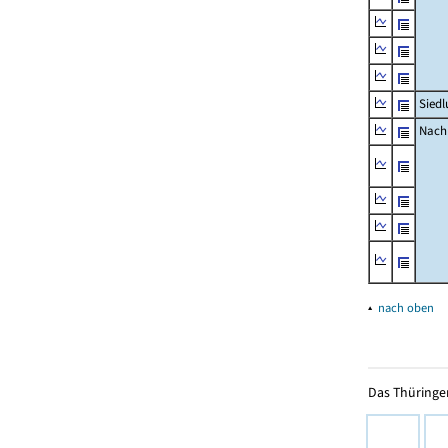
Siedl
Nachr
▴
nach oben
Das Thüringer