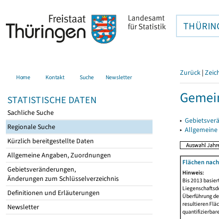
THÜRIN
Zurück
|
Zeic
Home
Kontakt
Suche
Newsletter
Gemein
STATISTISCHE DATEN
Sachliche Suche
▸
Gebietsver
Regionale Suche
▸
Allgemeine
Kürzlich bereitgestellte Daten
Allgemeine Angaben, Zuordnungen
Flächen nach
Gebietsveränderungen,
Hinweis:
Änderungen zum Schlüsselverzeichnis
Bis 2013 basie
Liegenschaftsd
Definitionen und Erläuterungen
Überführung der
resultieren Fl
Newsletter
quantifizierbar