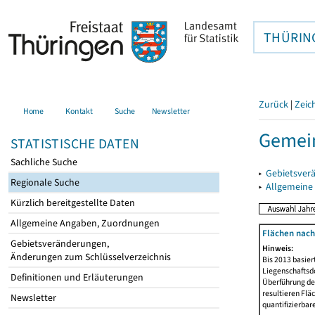
THÜRIN
Zurück
|
Zeic
Home
Kontakt
Suche
Newsletter
Gemein
STATISTISCHE DATEN
Sachliche Suche
▸
Gebietsver
Regionale Suche
▸
Allgemeine
Kürzlich bereitgestellte Daten
Allgemeine Angaben, Zuordnungen
Flächen nach
Gebietsveränderungen,
Hinweis:
Änderungen zum Schlüsselverzeichnis
Bis 2013 basie
Liegenschaftsd
Definitionen und Erläuterungen
Überführung der
resultieren Fl
Newsletter
quantifizierbar