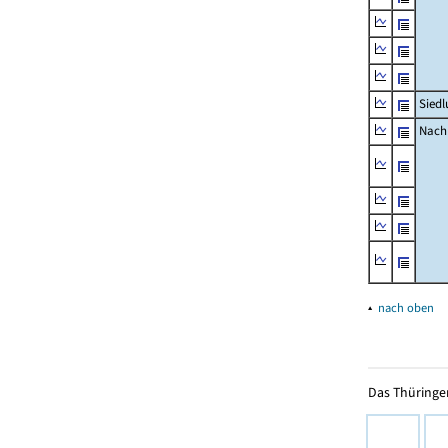
Siedl
Nachr
▴
nach oben
Das Thüringer