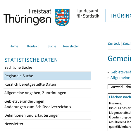
THÜRIN
Zurück
|
Zeic
Home
Kontakt
Suche
Newsletter
Gemein
STATISTISCHE DATEN
Sachliche Suche
▸
Gebietsver
Regionale Suche
▸
Allgemeine
Kürzlich bereitgestellte Daten
Allgemeine Angaben, Zuordnungen
Flächen nach
Gebietsveränderungen,
Hinweis:
Änderungen zum Schlüsselverzeichnis
Bis 2013 basie
Liegenschaftsd
Definitionen und Erläuterungen
Überführung der
resultieren Fl
Newsletter
quantifizierbar