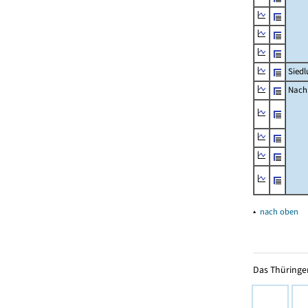
Siedl
Nachr
▴
nach oben
Das Thüringer