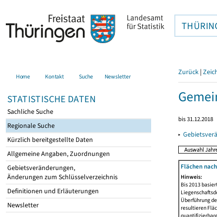
THÜRIN
Zurück
|
Zeic
Home
Kontakt
Suche
Newsletter
Gemein
STATISTISCHE DATEN
Sachliche Suche
bis 31.12.2018
Regionale Suche
▸
Gebietsver
Kürzlich bereitgestellte Daten
Allgemeine Angaben, Zuordnungen
Flächen nach
Gebietsveränderungen,
Änderungen zum Schlüsselverzeichnis
Hinweis:
Bis 2013 basie
Definitionen und Erläuterungen
Liegenschaftsd
Überführung der
Newsletter
resultieren Fl
quantifizierbar