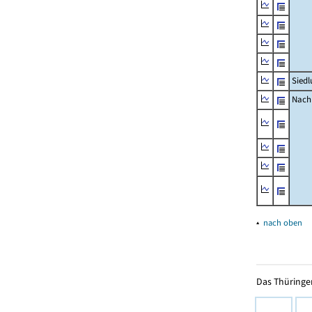
Siedl
Nachr
▴
nach oben
Das Thüringer