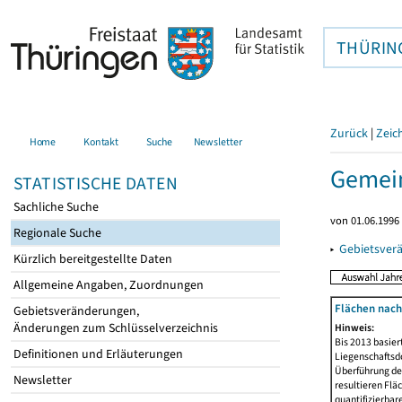
THÜRIN
Zurück
|
Zeic
Home
Kontakt
Suche
Newsletter
Gemein
STATISTISCHE DATEN
Sachliche Suche
von 01.06.1996 
Regionale Suche
▸
Gebietsver
Kürzlich bereitgestellte Daten
Allgemeine Angaben, Zuordnungen
Flächen nach
Gebietsveränderungen,
Änderungen zum Schlüsselverzeichnis
Hinweis:
Bis 2013 basie
Definitionen und Erläuterungen
Liegenschaftsd
Überführung der
Newsletter
resultieren Fl
quantifizierbar