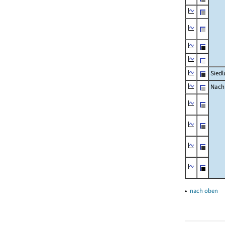
Siedl
Nachr
▴
nach oben