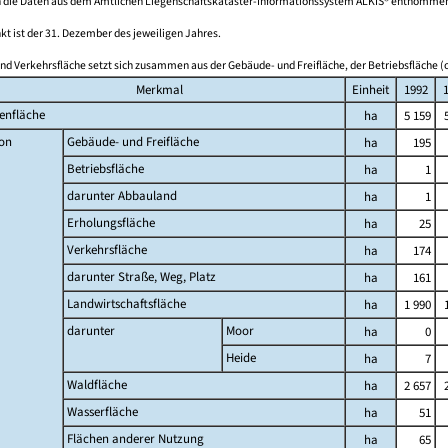
 die Daten aus dem Amtlichen Liegenschaftskataster-Informationssystem ALKIS® entnomme
kt ist der 31. Dezember des jeweiligen Jahres.
nd Verkehrsfläche setzt sich zusammen aus der Gebäude- und Freifläche, der Betriebsfläche (o
Merkmal
Einheit
1992
enfläche
ha
5 159
on
Gebäude- und Freifläche
ha
195
Betriebsfläche
ha
1
darunter Abbauland
ha
1
Erholungsfläche
ha
25
Verkehrsfläche
ha
174
darunter Straße, Weg, Platz
ha
161
Landwirtschaftsfläche
ha
1 990
darunter
Moor
ha
0
Heide
ha
7
Waldfläche
ha
2 657
Wasserfläche
ha
51
Flächen anderer Nutzung
ha
65