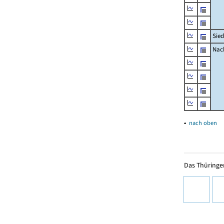
Sied
Nach
▴
nach oben
Das Thüringer