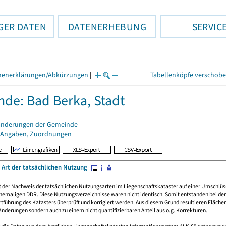
GER DATEN
DATENERHEBUNG
SERVIC
henerklärungen/Abkürzungen
|
Tabellenköpfe verschob
de: Bad Berka, Stadt
änderungen der Gemeinde
 Angaben, Zuordnungen
 Art der tatsächlichen Nutzung
rt der Nachweis der tatsächlichen Nutzungsarten im Liegenschaftskataster auf einer Umsch
emaligen DDR. Diese Nutzungsverzeichnisse waren nicht identisch. Somit entstanden bei der 
führung des Katasters überprüft und korrigiert werden. Aus diesem Grund resultieren Fläche
derungen sondern auch zu einem nicht quantifizierbaren Anteil aus o.g. Korrekturen.