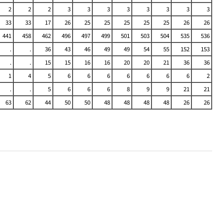
2
2
2
3
3
3
3
3
3
3
3
33
33
17
26
25
25
25
25
25
26
26
441
458
462
496
497
499
501
503
504
535
536
.
.
36
43
46
49
49
54
55
152
153
.
.
15
15
16
16
20
20
21
36
36
1
4
5
6
6
6
6
6
6
6
2
.
.
5
6
6
6
8
9
9
21
21
63
62
44
50
50
48
48
48
48
26
26