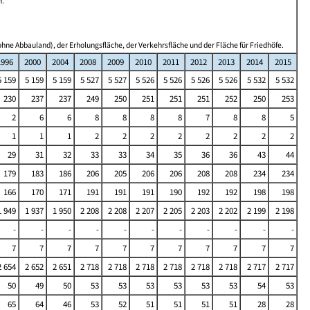
n.
hne Abbauland), der Erholungsfläche, der Verkehrsfläche und der Fläche für Friedhöfe.
1996
2000
2004
2008
2009
2010
2011
2012
2013
2014
2015
5 159
5 159
5 159
5 527
5 527
5 526
5 526
5 526
5 526
5 532
5 532
230
237
237
249
250
251
251
251
252
250
253
2
6
6
8
8
8
8
7
8
8
5
1
1
1
2
2
2
2
2
2
2
2
29
31
32
33
33
34
35
36
36
43
44
179
183
186
206
205
206
206
208
208
234
234
166
170
171
191
191
191
190
192
192
198
198
1 949
1 937
1 950
2 208
2 208
2 207
2 205
2 203
2 202
2 199
2 198
-
-
-
-
-
-
-
-
-
-
-
7
7
7
7
7
7
7
7
7
7
7
2 654
2 652
2 651
2 718
2 718
2 718
2 718
2 718
2 718
2 717
2 717
50
49
50
53
53
53
53
53
53
54
53
65
64
46
53
52
51
51
51
51
28
28