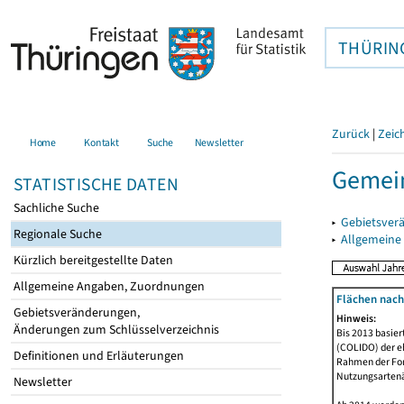
THÜRIN
Zurück
|
Zeic
Home
Kontakt
Suche
Newsletter
Gemein
STATISTISCHE DATEN
Sachliche Suche
▸
Gebietsver
Regionale Suche
▸
Allgemeine
Kürzlich bereitgestellte Daten
Allgemeine Angaben, Zuordnungen
Flächen nach
Gebietsveränderungen,
Hinweis:
Änderungen zum Schlüsselverzeichnis
Bis 2013 basie
(COLIDO) der eh
Definitionen und Erläuterungen
Rahmen der Fort
Nutzungsartenän
Newsletter