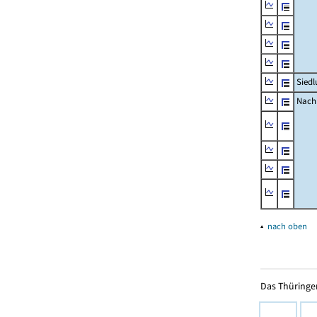
Siedl
Nachr
▴
nach oben
Das Thüringer