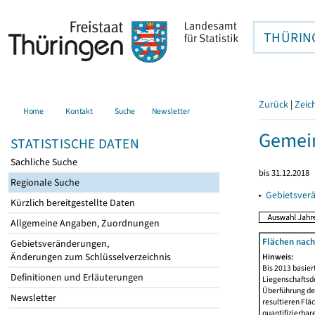
THÜRIN
Zurück
|
Zeic
Home
Kontakt
Suche
Newsletter
Gemein
STATISTISCHE DATEN
Sachliche Suche
bis 31.12.2018
Regionale Suche
▸
Gebietsver
Kürzlich bereitgestellte Daten
Allgemeine Angaben, Zuordnungen
Flächen nach
Gebietsveränderungen,
Änderungen zum Schlüsselverzeichnis
Hinweis:
Bis 2013 basie
Definitionen und Erläuterungen
Liegenschaftsd
Überführung der
Newsletter
resultieren Fl
quantifizierbar