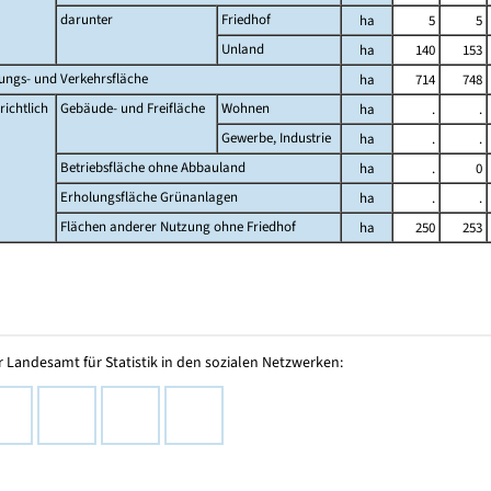
darunter
Friedhof
ha
5
5
Unland
ha
140
153
lungs- und Verkehrsfläche
ha
714
748
ichtlich
Gebäude- und Freifläche
Wohnen
ha
.
.
Gewerbe, Industrie
ha
.
.
Betriebsfläche ohne Abbauland
ha
.
0
Erholungsfläche Grünanlagen
ha
.
.
Flächen anderer Nutzung ohne Friedhof
ha
250
253
 Landesamt für Statistik in den sozialen Netzwerken: