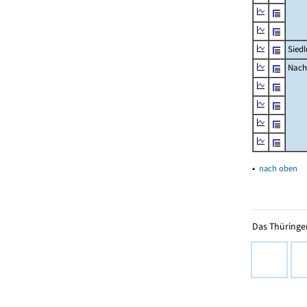
Sied
Nachr
▴
nach oben
Das Thüringer