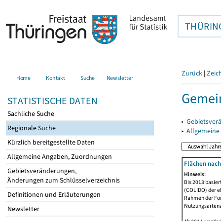
THÜRIN
Zurück
|
Zeic
Home
Kontakt
Suche
Newsletter
Gemein
STATISTISCHE DATEN
Sachliche Suche
▸
Gebietsver
Regionale Suche
▸
Allgemeine
Kürzlich bereitgestellte Daten
Allgemeine Angaben, Zuordnungen
Flächen nach
Gebietsveränderungen,
Hinweis:
Änderungen zum Schlüsselverzeichnis
Bis 2013 basie
(COLIDO) der eh
Definitionen und Erläuterungen
Rahmen der Fort
Nutzungsartenän
Newsletter