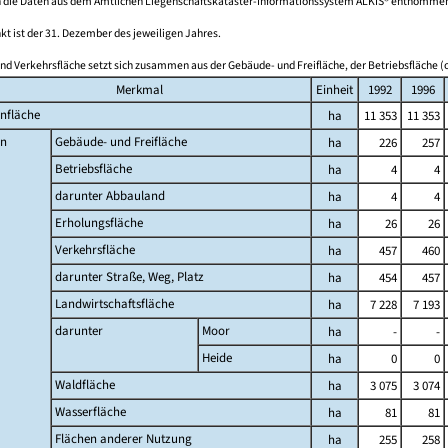
 die Daten aus dem Amtlichen Liegenschaftskataster-Informationssystem ALKIS® entnomme
kt ist der 31. Dezember des jeweiligen Jahres.
nd Verkehrsfläche setzt sich zusammen aus der Gebäude- und Freifläche, der Betriebsfläche (o
Merkmal
Einheit
1992
1996
nfläche
ha
11 353
11 353
n
Gebäude- und Freifläche
ha
226
257
Betriebsfläche
ha
4
4
darunter Abbauland
ha
4
4
Erholungsfläche
ha
26
26
Verkehrsfläche
ha
457
460
darunter Straße, Weg, Platz
ha
454
457
Landwirtschaftsfläche
ha
7 228
7 193
darunter
Moor
ha
-
-
Heide
ha
0
0
Waldfläche
ha
3 075
3 074
Wasserfläche
ha
81
81
Flächen anderer Nutzung
ha
255
258