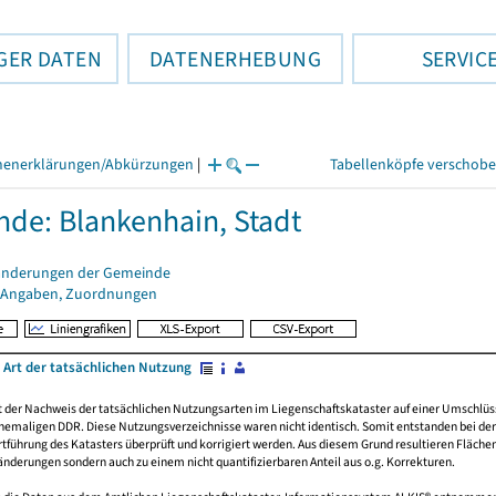
GER DATEN
DATENERHEBUNG
SERVIC
henerklärungen/Abkürzungen
|
Tabellenköpfe verschob
de: Blankenhain, Stadt
änderungen der Gemeinde
 Angaben, Zuordnungen
 Art der tatsächlichen Nutzung
rt der Nachweis der tatsächlichen Nutzungsarten im Liegenschaftskataster auf einer Umsch
emaligen DDR. Diese Nutzungsverzeichnisse waren nicht identisch. Somit entstanden bei der 
führung des Katasters überprüft und korrigiert werden. Aus diesem Grund resultieren Fläche
derungen sondern auch zu einem nicht quantifizierbaren Anteil aus o.g. Korrekturen.