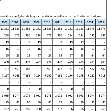
n.
hne Abbauland), der Erholungsfläche, der Verkehrsfläche und der Fläche für Friedhöfe.
2000
2004
2008
2009
2010
2011
2012
2013
2014
2015
11 353
11 353
11 353
11 353
11 353
11 353
11 353
11 353
11 375
11 375
268
273
280
278
278
280
284
284
283
287
19
19
19
19
19
19
19
19
19
17
16
16
16
16
16
16
16
16
17
17
25
25
25
27
27
55
57
58
64
64
468
471
472
472
474
477
479
479
485
485
464
466
467
467
469
472
474
474
482
482
7 157
7 163
7 153
7 154
7 152
7 153
7 176
7 175
7 220
7 218
-
-
-
-
-
-
-
-
-
-
0
0
0
0
0
0
0
0
0
0
3 075
3 074
3 074
3 073
3 073
3 073
3 073
3 073
3 074
3 074
79
80
80
80
80
79
79
79
80
80
262
250
250
250
250
217
186
186
151
150