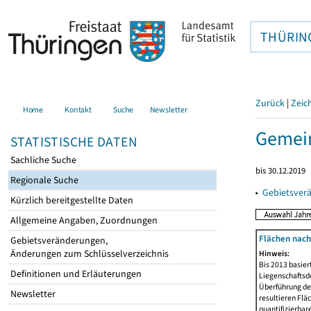
THÜRIN
Zurück
|
Zeic
Home
Kontakt
Suche
Newsletter
Gemein
STATISTISCHE DATEN
Sachliche Suche
bis 30.12.2019
Regionale Suche
▸
Gebietsver
Kürzlich bereitgestellte Daten
Allgemeine Angaben, Zuordnungen
Flächen nach
Gebietsveränderungen,
Änderungen zum Schlüsselverzeichnis
Hinweis:
Bis 2013 basie
Definitionen und Erläuterungen
Liegenschaftsd
Überführung der
Newsletter
resultieren Fl
quantifizierbar