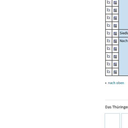
Siedl
Nachr
▴
nach oben
Das Thüringer