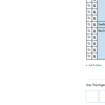
Siedl
Nachr
▴
nach oben
Das Thüringer