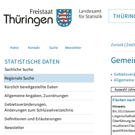
THÜRIN
Zurück
|
Zeic
Home
Kontakt
Suche
Newsletter
Gemein
STATISTISCHE DATEN
Sachliche Suche
▸
Gebietsver
Regionale Suche
▸
Allgemeine
Kürzlich bereitgestellte Daten
Allgemeine Angaben, Zuordnungen
Flächen nach
Gebietsveränderungen,
Hinweis:
Änderungen zum Schlüsselverzeichnis
Bis 2013 basie
Liegenschaftsd
Definitionen und Erläuterungen
Überführung der
resultieren Fl
Newsletter
quantifizierbar