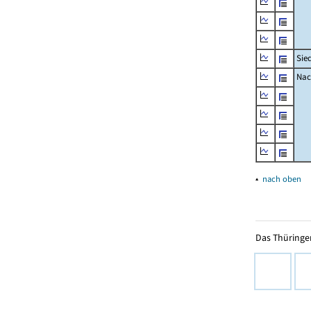
Sie
Nac
▴
nach oben
Das Thüringer