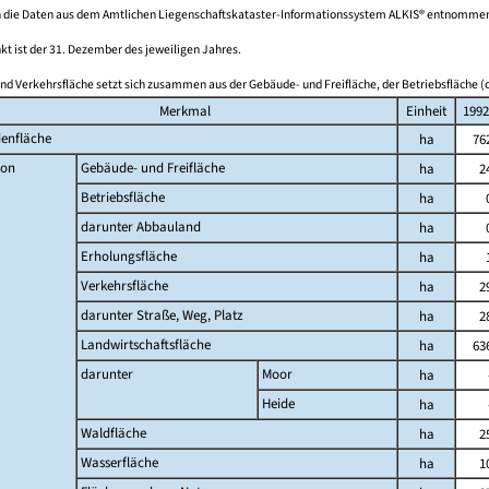
 die Daten aus dem Amtlichen Liegenschaftskataster-Informationssystem ALKIS® entnomme
kt ist der 31. Dezember des jeweiligen Jahres.
nd Verkehrsfläche setzt sich zusammen aus der Gebäude- und Freifläche, der Betriebsfläche (o
Merkmal
Einheit
1992
enfläche
ha
76
on
Gebäude- und Freifläche
ha
2
Betriebsfläche
ha
darunter Abbauland
ha
Erholungsfläche
ha
Verkehrsfläche
ha
2
darunter Straße, Weg, Platz
ha
2
Landwirtschaftsfläche
ha
63
darunter
Moor
ha
Heide
ha
Waldfläche
ha
2
Wasserfläche
ha
1