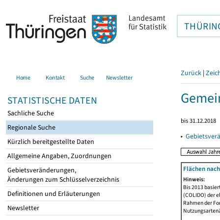
THÜRIN
Zurück
|
Zeic
Home
Kontakt
Suche
Newsletter
Gemei
STATISTISCHE DATEN
Sachliche Suche
bis 31.12.2018
Regionale Suche
▸
Gebietsver
Kürzlich bereitgestellte Daten
Allgemeine Angaben, Zuordnungen
Flächen nach
Gebietsveränderungen,
Änderungen zum Schlüsselverzeichnis
Hinweis:
Bis 2013 basie
Definitionen und Erläuterungen
(COLIDO) der eh
Rahmen der Fort
Newsletter
Nutzungsartenän