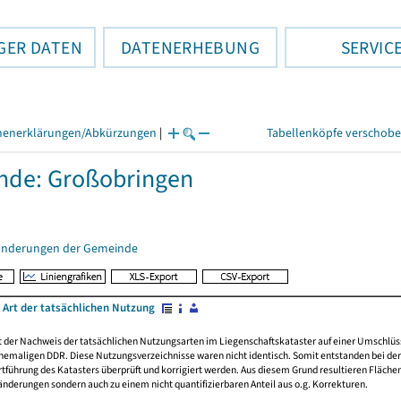
GER DATEN
DATENERHEBUNG
SERVIC
henerklärungen/Abkürzungen
|
Tabellenköpfe verschob
nde: Großobringen
änderungen der Gemeinde
 Art der tatsächlichen Nutzung
rt der Nachweis der tatsächlichen Nutzungsarten im Liegenschaftskataster auf einer Umsch
emaligen DDR. Diese Nutzungsverzeichnisse waren nicht identisch. Somit entstanden bei der 
führung des Katasters überprüft und korrigiert werden. Aus diesem Grund resultieren Fläche
derungen sondern auch zu einem nicht quantifizierbaren Anteil aus o.g. Korrekturen.