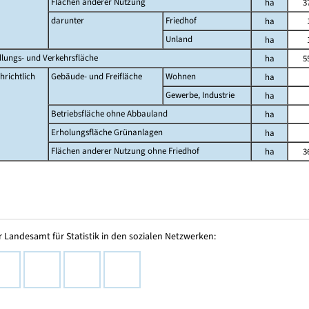
Flächen anderer Nutzung
ha
3
darunter
Friedhof
ha
Unland
ha
dlungs- und Verkehrsfläche
ha
5
hrichtlich
Gebäude- und Freifläche
Wohnen
ha
Gewerbe, Industrie
ha
Betriebsfläche ohne Abbauland
ha
Erholungsfläche Grünanlagen
ha
Flächen anderer Nutzung ohne Friedhof
ha
3
 Landesamt für Statistik in den sozialen Netzwerken: