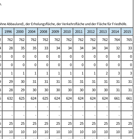
n.
hne Abbauland), der Erholungsfläche, der Verkehrsfläche und der Fläche für Friedhöfe.
1996
2000
2004
2008
2009
2010
2011
2012
2013
2014
2015
2
762
762
762
762
762
762
762
762
762
764
765
4
28
35
35
33
34
34
34
34
34
32
33
0
0
0
0
0
0
0
0
0
0
0
0
0
0
0
0
0
0
0
0
0
0
0
0
1
1
1
1
1
1
1
1
1
2
3
3
9
29
30
31
31
31
31
31
31
31
31
31
8
28
29
30
30
30
30
30
30
30
31
31
6
632
625
624
625
624
624
624
624
624
661
661
-
-
-
-
-
-
-
-
-
-
-
-
-
-
-
-
-
-
-
-
-
-
-
-
5
25
25
25
25
25
25
25
25
25
25
25
0
10
10
10
10
10
10
10
10
10
10
10