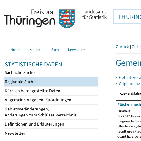
THÜRIN
Zurück
|
Zeic
Home
Kontakt
Suche
Newsletter
Gemein
STATISTISCHE DATEN
Sachliche Suche
▸
Gebietsver
Regionale Suche
▸
Allgemeine
Kürzlich bereitgestellte Daten
Allgemeine Angaben, Zuordnungen
Flächen nach
Gebietsveränderungen,
Hinweis:
Änderungen zum Schlüsselverzeichnis
Bis 2013 basie
Liegenschaftsd
Definitionen und Erläuterungen
Überführung der
resultieren Fl
Newsletter
quantifizierbar