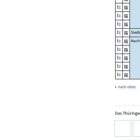
Siedl
Nachr
▴
nach oben
Das Thüringer