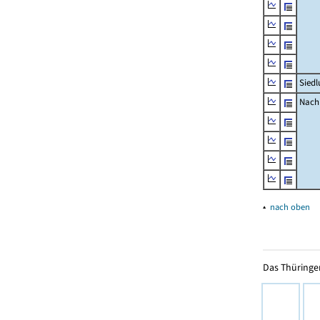
Siedl
Nachr
▴
nach oben
Das Thüringer