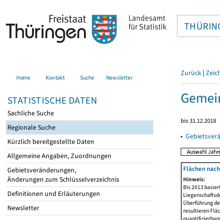
THÜRIN
Zurück
|
Zeic
Home
Kontakt
Suche
Newsletter
Gemein
STATISTISCHE DATEN
Sachliche Suche
bis 31.12.2018
Regionale Suche
▸
Gebietsver
Kürzlich bereitgestellte Daten
Allgemeine Angaben, Zuordnungen
Flächen nach
Gebietsveränderungen,
Änderungen zum Schlüsselverzeichnis
Hinweis:
Bis 2013 basie
Definitionen und Erläuterungen
Liegenschaftsd
Überführung der
Newsletter
resultieren Fl
quantifizierbar