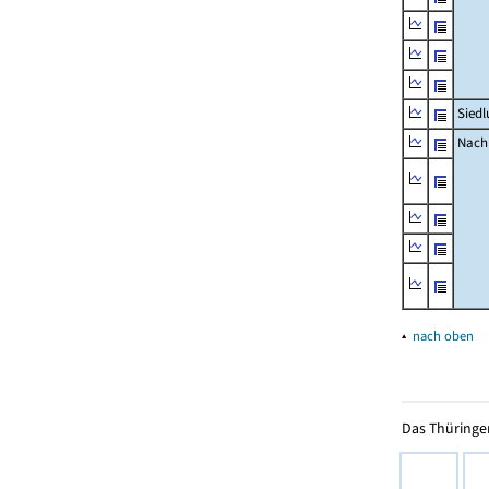
Siedl
Nachr
▴
nach oben
Das Thüringer