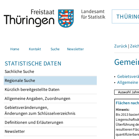
THÜRIN
Zurück
|
Zeic
Home
Kontakt
Suche
Newsletter
Gemein
STATISTISCHE DATEN
Sachliche Suche
▸
Gebietsver
Regionale Suche
▸
Allgemeine
Kürzlich bereitgestellte Daten
Allgemeine Angaben, Zuordnungen
Flächen nach
Gebietsveränderungen,
Hinweis:
Änderungen zum Schlüsselverzeichnis
Bis 2013 basie
Liegenschaftsd
Definitionen und Erläuterungen
Überführung der
resultieren Fl
Newsletter
quantifizierbar