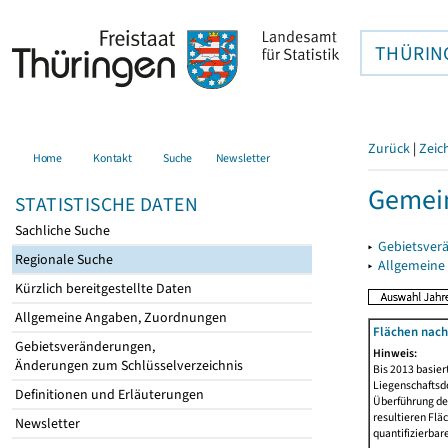
THÜRIN
Zurück
|
Zeic
Home
Kontakt
Suche
Newsletter
Gemei
STATISTISCHE DATEN
Sachliche Suche
▸
Gebietsver
Regionale Suche
▸
Allgemeine
Kürzlich bereitgestellte Daten
Allgemeine Angaben, Zuordnungen
Flächen nach
Gebietsveränderungen,
Hinweis:
Änderungen zum Schlüsselverzeichnis
Bis 2013 basie
Liegenschaftsd
Definitionen und Erläuterungen
Überführung der
resultieren Fl
Newsletter
quantifizierbar