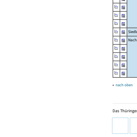
Siedl
Nachr
▴
nach oben
Das Thüringer