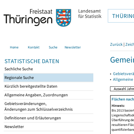
THÜRIN
Zurück
|
Zeic
Home
Kontakt
Suche
Newsletter
Gemein
STATISTISCHE DATEN
Sachliche Suche
▸
Gebietsver
Regionale Suche
▸
Allgemeine
Kürzlich bereitgestellte Daten
Allgemeine Angaben, Zuordnungen
Flächen nach
Gebietsveränderungen,
Hinweis:
Änderungen zum Schlüsselverzeichnis
Bis 2013 basie
Liegenschaftsd
Definitionen und Erläuterungen
Überführung der
resultieren Fl
Newsletter
quantifizierbar