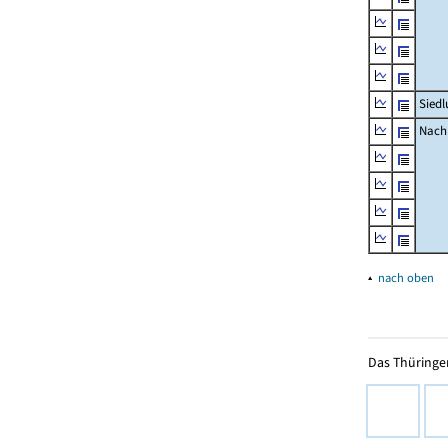
Siedl
Nachr
▴
nach oben
Das Thüringer