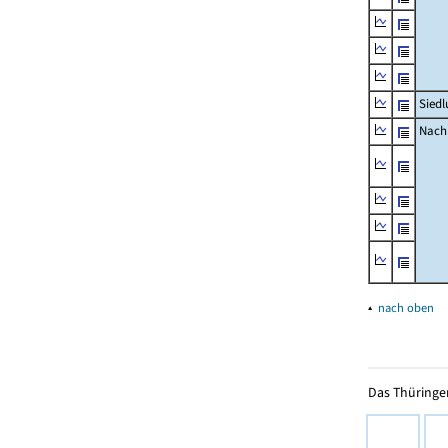
Siedl
Nachr
▴
nach oben
Das Thüringer