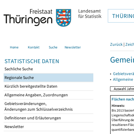
THÜRIN
Zurück
|
Zeic
Home
Kontakt
Suche
Newsletter
Gemei
STATISTISCHE DATEN
Sachliche Suche
▸
Gebietsver
Regionale Suche
▸
Allgemeine
Kürzlich bereitgestellte Daten
Allgemeine Angaben, Zuordnungen
Flächen nach
Gebietsveränderungen,
Hinweis:
Änderungen zum Schlüsselverzeichnis
Bis 2013 basie
Liegenschaftsd
Definitionen und Erläuterungen
Überführung der
resultieren Fl
Newsletter
quantifizierbar