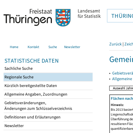
THÜRIN
Zurück
|
Zeic
Home
Kontakt
Suche
Newsletter
Gemein
STATISTISCHE DATEN
Sachliche Suche
▸
Gebietsver
Regionale Suche
▸
Allgemeine
Kürzlich bereitgestellte Daten
Allgemeine Angaben, Zuordnungen
Flächen nach
Gebietsveränderungen,
Hinweis:
Änderungen zum Schlüsselverzeichnis
Bis 2013 basie
Liegenschaftsd
Definitionen und Erläuterungen
Überführung der
resultieren Fl
Newsletter
quantifizierbar