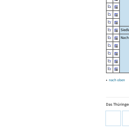
Siedl
Nachr
▴
nach oben
Das Thüringer