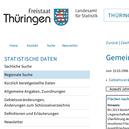
THÜRIN
Zurück
|
Zeic
Home
Kontakt
Suche
Newsletter
Gemein
STATISTISCHE DATEN
Sachliche Suche
von 15.03.1996 
Regionale Suche
▸
Gebietsver
Kürzlich bereitgestellte Daten
Allgemeine Angaben, Zuordnungen
Flächen nach
Gebietsveränderungen,
Änderungen zum Schlüsselverzeichnis
Hinweis:
Bis 2013 basie
Definitionen und Erläuterungen
Liegenschaftsd
Überführung der
Newsletter
resultieren Fl
quantifizierbar