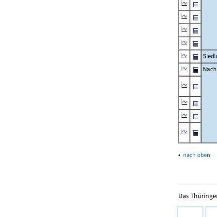
Siedl
Nachr
▴
nach oben
Das Thüringer