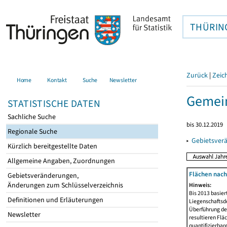
THÜRIN
Zurück
|
Zeic
Home
Kontakt
Suche
Newsletter
Gemein
STATISTISCHE DATEN
Sachliche Suche
bis 30.12.2019
Regionale Suche
▸
Gebietsver
Kürzlich bereitgestellte Daten
Allgemeine Angaben, Zuordnungen
Flächen nach
Gebietsveränderungen,
Änderungen zum Schlüsselverzeichnis
Hinweis:
Bis 2013 basie
Definitionen und Erläuterungen
Liegenschaftsd
Überführung der
Newsletter
resultieren Fl
quantifizierbar