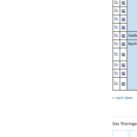
Siedl
Nachr
▴
nach oben
Das Thüringer