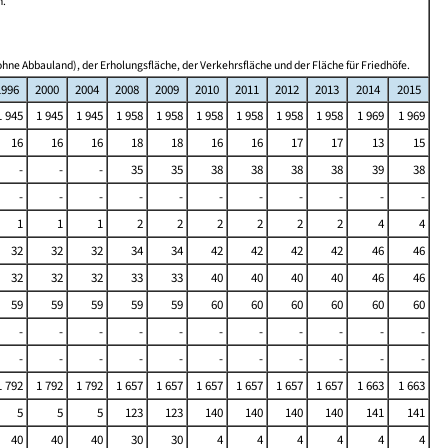
n.
hne Abbauland), der Erholungsfläche, der Verkehrsfläche und der Fläche für Friedhöfe.
1996
2000
2004
2008
2009
2010
2011
2012
2013
2014
2015
1 945
1 945
1 945
1 958
1 958
1 958
1 958
1 958
1 958
1 969
1 969
16
16
16
18
18
16
16
17
17
13
15
-
-
-
35
35
38
38
38
38
39
38
-
-
-
-
-
-
-
-
-
-
-
1
1
1
2
2
2
2
2
2
4
4
32
32
32
34
34
42
42
42
42
46
46
32
32
32
33
33
40
40
40
40
46
46
59
59
59
59
59
60
60
60
60
60
60
-
-
-
-
-
-
-
-
-
-
-
-
-
-
-
-
-
-
-
-
-
-
1 792
1 792
1 792
1 657
1 657
1 657
1 657
1 657
1 657
1 663
1 663
5
5
5
123
123
140
140
140
140
141
141
40
40
40
30
30
4
4
4
4
4
4