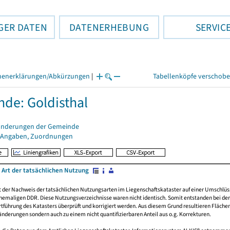
GER DATEN
DATENERHEBUNG
SERVIC
henerklärungen/Abkürzungen
|
Tabellenköpfe verschob
de: Goldisthal
änderungen der Gemeinde
 Angaben, Zuordnungen
 Art der tatsächlichen Nutzung
rt der Nachweis der tatsächlichen Nutzungsarten im Liegenschaftskataster auf einer Umsch
emaligen DDR. Diese Nutzungsverzeichnisse waren nicht identisch. Somit entstanden bei der 
führung des Katasters überprüft und korrigiert werden. Aus diesem Grund resultieren Fläche
derungen sondern auch zu einem nicht quantifizierbaren Anteil aus o.g. Korrekturen.