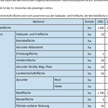
 die Daten aus dem Amtlichen Liegenschaftskataster-Informationssystem ALKIS® entnomme
kt ist der 31. Dezember des jeweiligen Jahres.
nd Verkehrsfläche setzt sich zusammen aus der Gebäude- und Freifläche, der Betriebsfläche (o
Merkmal
Einheit
1992
enfläche
ha
1 945
on
Gebäude- und Freifläche
ha
16
Betriebsfläche
ha
-
darunter Abbauland
ha
-
Erholungsfläche
ha
1
Verkehrsfläche
ha
29
darunter Straße, Weg, Platz
ha
29
Landwirtschaftsfläche
ha
54
darunter
Moor
ha
-
Heide
ha
-
Waldfläche
ha
1 795
Wasserfläche
ha
5
Flächen anderer Nutzung
ha
45