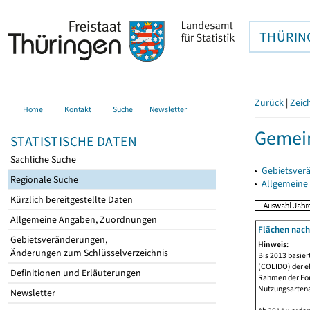
THÜRIN
Zurück
|
Zeic
Home
Kontakt
Suche
Newsletter
Gemein
STATISTISCHE DATEN
Sachliche Suche
▸
Gebietsver
Regionale Suche
▸
Allgemeine
Kürzlich bereitgestellte Daten
Allgemeine Angaben, Zuordnungen
Flächen nach
Gebietsveränderungen,
Hinweis:
Änderungen zum Schlüsselverzeichnis
Bis 2013 basie
(COLIDO) der eh
Definitionen und Erläuterungen
Rahmen der Fort
Nutzungsartenän
Newsletter