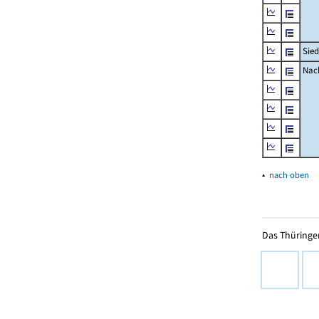
Sied
Nach
▴
nach oben
Das Thüringer