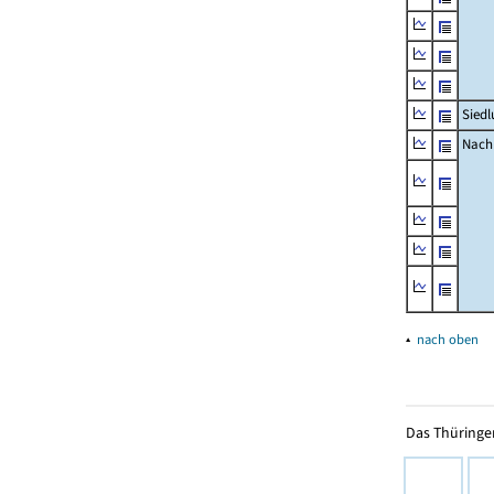
Siedl
Nachr
▴
nach oben
Das Thüringer