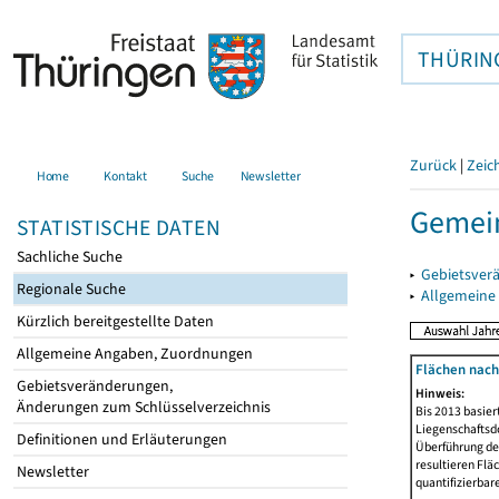
THÜRIN
Zurück
|
Zeic
Home
Kontakt
Suche
Newsletter
Gemein
STATISTISCHE DATEN
Sachliche Suche
▸
Gebietsver
Regionale Suche
▸
Allgemeine
Kürzlich bereitgestellte Daten
Allgemeine Angaben, Zuordnungen
Flächen nach
Gebietsveränderungen,
Hinweis:
Änderungen zum Schlüsselverzeichnis
Bis 2013 basie
Liegenschaftsd
Definitionen und Erläuterungen
Überführung der
resultieren Fl
Newsletter
quantifizierbar