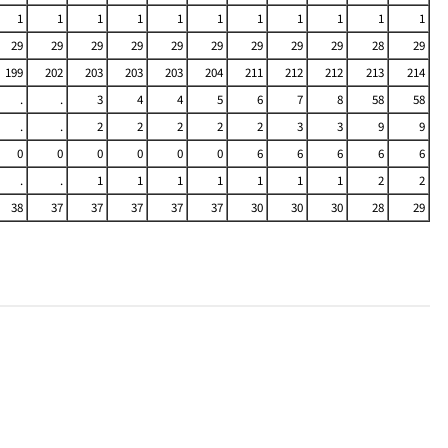
1
1
1
1
1
1
1
1
1
1
1
29
29
29
29
29
29
29
29
29
28
29
199
202
203
203
203
204
211
212
212
213
214
.
.
3
4
4
5
6
7
8
58
58
.
.
2
2
2
2
2
3
3
9
9
0
0
0
0
0
0
6
6
6
6
6
.
.
1
1
1
1
1
1
1
2
2
38
37
37
37
37
37
30
30
30
28
29