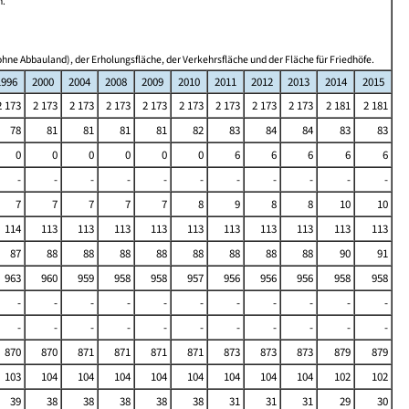
n.
hne Abbauland), der Erholungsfläche, der Verkehrsfläche und der Fläche für Friedhöfe.
1996
2000
2004
2008
2009
2010
2011
2012
2013
2014
2015
2 173
2 173
2 173
2 173
2 173
2 173
2 173
2 173
2 173
2 181
2 181
78
81
81
81
81
82
83
84
84
83
83
0
0
0
0
0
0
6
6
6
6
6
-
-
-
-
-
-
-
-
-
-
-
7
7
7
7
7
8
9
8
8
10
10
114
113
113
113
113
113
113
113
113
113
113
87
88
88
88
88
88
88
88
88
90
91
963
960
959
958
958
957
956
956
956
958
958
-
-
-
-
-
-
-
-
-
-
-
-
-
-
-
-
-
-
-
-
-
-
870
870
871
871
871
871
873
873
873
879
879
103
104
104
104
104
104
104
104
104
102
102
39
38
38
38
38
38
31
31
31
29
30