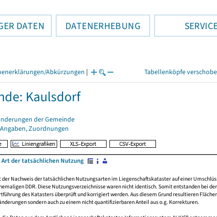
GER DATEN
DATENERHEBUNG
SERVIC
henerklärungen/Abkürzungen
|
Tabellenköpfe verschob
de: Kaulsdorf
änderungen der Gemeinde
 Angaben, Zuordnungen
 Art der tatsächlichen Nutzung
rt der Nachweis der tatsächlichen Nutzungsarten im Liegenschaftskataster auf einer Umsch
emaligen DDR. Diese Nutzungsverzeichnisse waren nicht identisch. Somit entstanden bei der 
führung des Katasters überprüft und korrigiert werden. Aus diesem Grund resultieren Fläche
derungen sondern auch zu einem nicht quantifizierbaren Anteil aus o.g. Korrekturen.