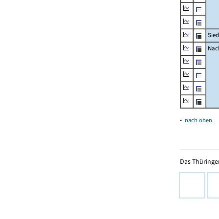
Sied
Nach
▴
nach oben
Das Thüringer