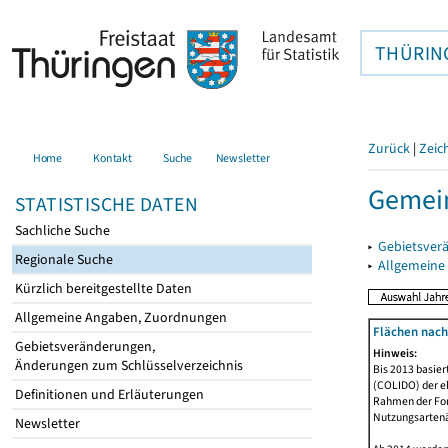
THÜRIN
Zurück
|
Zeic
Home
Kontakt
Suche
Newsletter
Gemein
STATISTISCHE DATEN
Sachliche Suche
▸
Gebietsver
Regionale Suche
▸
Allgemeine
Kürzlich bereitgestellte Daten
Allgemeine Angaben, Zuordnungen
Flächen nach
Gebietsveränderungen,
Hinweis:
Änderungen zum Schlüsselverzeichnis
Bis 2013 basie
(COLIDO) der eh
Definitionen und Erläuterungen
Rahmen der Fort
Nutzungsartenän
Newsletter