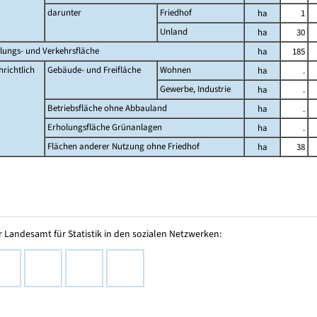
darunter
Friedhof
ha
1
Unland
ha
30
lungs- und Verkehrsfläche
ha
185
richtlich
Gebäude- und Freifläche
Wohnen
ha
.
Gewerbe, Industrie
ha
.
Betriebsfläche ohne Abbauland
ha
.
Erholungsfläche Grünanlagen
ha
.
Flächen anderer Nutzung ohne Friedhof
ha
38
 Landesamt für Statistik in den sozialen Netzwerken: