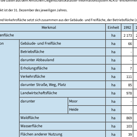
 die Daten aus dem Amtlichen Liegenschaftskataster-Informationssystem ALKIS® entnomme
kt ist der 31. Dezember des jeweiligen Jahres.
nd Verkehrsfläche setzt sich zusammen aus der Gebäude- und Freifläche, der Betriebsfläche (o
Merkmal
Einheit
1992
enfläche
ha
2 173
on
Gebäude- und Freifläche
ha
66
Betriebsfläche
ha
-
darunter Abbauland
ha
-
Erholungsfläche
ha
7
Verkehrsfläche
ha
111
darunter Straße, Weg, Platz
ha
85
Landwirtschaftsfläche
ha
978
darunter
Moor
ha
-
Heide
ha
-
Waldfläche
ha
869
Wasserfläche
ha
103
Flächen anderer Nutzung
ha
39