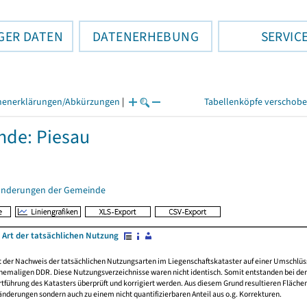
GER DATEN
DATENERHEBUNG
SERVIC
henerklärungen/Abkürzungen
|
Tabellenköpfe verschob
de: Piesau
änderungen der Gemeinde
 Art der tatsächlichen Nutzung
rt der Nachweis der tatsächlichen Nutzungsarten im Liegenschaftskataster auf einer Umsch
emaligen DDR. Diese Nutzungsverzeichnisse waren nicht identisch. Somit entstanden bei der 
führung des Katasters überprüft und korrigiert werden. Aus diesem Grund resultieren Fläche
derungen sondern auch zu einem nicht quantifizierbaren Anteil aus o.g. Korrekturen.