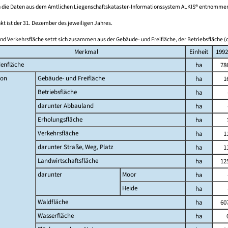
 die Daten aus dem Amtlichen Liegenschaftskataster-Informationssystem ALKIS® entnomme
kt ist der 31. Dezember des jeweiligen Jahres.
nd Verkehrsfläche setzt sich zusammen aus der Gebäude- und Freifläche, der Betriebsfläche (o
Merkmal
Einheit
1992
enfläche
ha
78
on
Gebäude- und Freifläche
ha
1
Betriebsfläche
ha
darunter Abbauland
ha
Erholungsfläche
ha
Verkehrsfläche
ha
1
darunter Straße, Weg, Platz
ha
1
Landwirtschaftsfläche
ha
12
darunter
Moor
ha
Heide
ha
Waldfläche
ha
60
Wasserfläche
ha