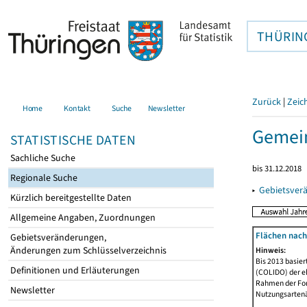
THÜRIN
Zurück
|
Zeic
Home
Kontakt
Suche
Newsletter
Gemein
STATISTISCHE DATEN
Sachliche Suche
bis 31.12.2018
Regionale Suche
▸
Gebietsver
Kürzlich bereitgestellte Daten
Allgemeine Angaben, Zuordnungen
Flächen nach
Gebietsveränderungen,
Änderungen zum Schlüsselverzeichnis
Hinweis:
Bis 2013 basie
Definitionen und Erläuterungen
(COLIDO) der eh
Rahmen der Fort
Newsletter
Nutzungsartenän