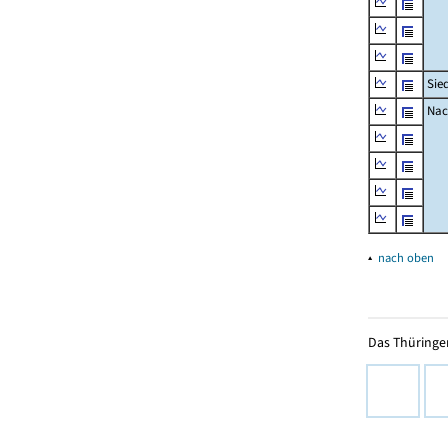
Sie
Nac
▴
nach oben
Das Thüringer