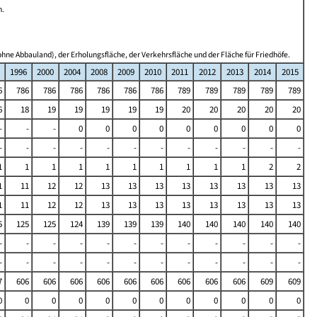
n.
hne Abbauland), der Erholungsfläche, der Verkehrsfläche und der Fläche für Friedhöfe.
1996
2000
2004
2008
2009
2010
2011
2012
2013
2014
2015
6
786
786
786
786
786
786
789
789
789
789
789
6
18
19
19
19
19
19
20
20
20
20
20
-
-
-
0
0
0
0
0
0
0
0
0
-
-
-
-
-
-
-
-
-
-
-
-
1
1
1
1
1
1
1
1
1
1
2
2
1
11
12
12
13
13
13
13
13
13
13
13
1
11
12
12
13
13
13
13
13
13
13
13
5
125
125
124
139
139
139
140
140
140
140
140
-
-
-
-
-
-
-
-
-
-
-
-
-
-
-
-
-
-
-
-
-
-
-
-
7
606
606
606
606
606
606
606
606
606
609
609
0
0
0
0
0
0
0
0
0
0
0
0