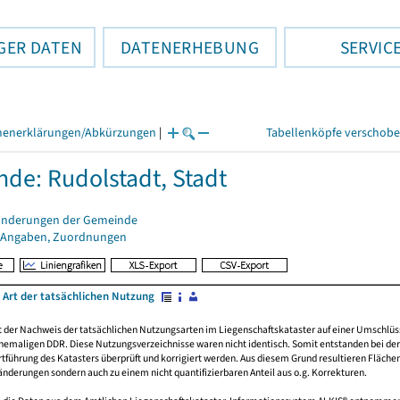
GER DATEN
DATENERHEBUNG
SERVIC
henerklärungen/Abkürzungen
|
Tabellenköpfe verschob
de: Rudolstadt, Stadt
änderungen der Gemeinde
 Angaben, Zuordnungen
 Art der tatsächlichen Nutzung
rt der Nachweis der tatsächlichen Nutzungsarten im Liegenschaftskataster auf einer Umsch
emaligen DDR. Diese Nutzungsverzeichnisse waren nicht identisch. Somit entstanden bei der 
führung des Katasters überprüft und korrigiert werden. Aus diesem Grund resultieren Fläche
derungen sondern auch zu einem nicht quantifizierbaren Anteil aus o.g. Korrekturen.