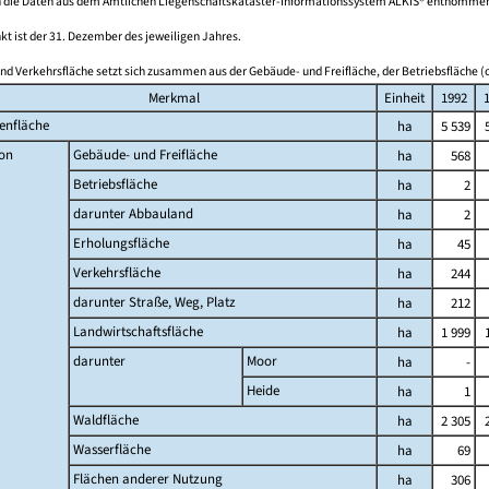
 die Daten aus dem Amtlichen Liegenschaftskataster-Informationssystem ALKIS® entnomme
kt ist der 31. Dezember des jeweiligen Jahres.
nd Verkehrsfläche setzt sich zusammen aus der Gebäude- und Freifläche, der Betriebsfläche (o
Merkmal
Einheit
1992
enfläche
ha
5 539
on
Gebäude- und Freifläche
ha
568
Betriebsfläche
ha
2
darunter Abbauland
ha
2
Erholungsfläche
ha
45
Verkehrsfläche
ha
244
darunter Straße, Weg, Platz
ha
212
Landwirtschaftsfläche
ha
1 999
darunter
Moor
ha
-
Heide
ha
1
Waldfläche
ha
2 305
Wasserfläche
ha
69
Flächen anderer Nutzung
ha
306