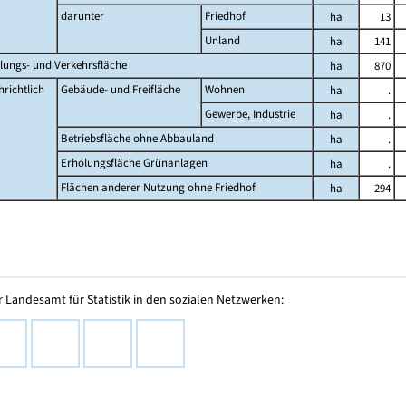
darunter
Friedhof
ha
13
Unland
ha
141
lungs- und Verkehrsfläche
ha
870
richtlich
Gebäude- und Freifläche
Wohnen
ha
.
Gewerbe, Industrie
ha
.
Betriebsfläche ohne Abbauland
ha
.
Erholungsfläche Grünanlagen
ha
.
Flächen anderer Nutzung ohne Friedhof
ha
294
 Landesamt für Statistik in den sozialen Netzwerken: