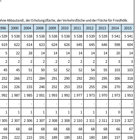
n.
hne Abbauland), der Erholungsfläche, der Verkehrsfläche und der Fläche für Friedhöfe.
1996
2000
2004
2008
2009
2010
2011
2012
2013
2014
2015
5 539
5 538
5 538
5 538
5 538
5 538
5 538
5 539
5 539
5 541
5 541
619
622
614
623
624
626
645
645
646
598
604
5
22
28
14
14
14
14
14
14
20
14
2
2
2
2
2
2
2
2
2
3
3
45
45
51
50
52
52
52
54
55
103
103
252
266
272
284
291
290
292
293
295
306
318
216
226
233
246
252
253
253
255
256
270
282
1 992
1 987
1 985
2 001
1 993
1 992
1 977
1 973
1 970
1 973
1 953
-
-
-
-
-
-
-
-
-
-
-
1
1
1
1
1
1
1
1
1
0
0
2 305
2 307
2 306
2 307
2 308
2 308
2 310
2 311
2 311
2 319
2 327
68
68
68
68
68
68
68
68
68
66
67
255
222
215
191
189
189
181
180
180
157
156