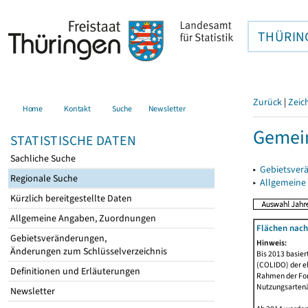
THÜRIN
Zurück
|
Zeic
Home
Kontakt
Suche
Newsletter
Gemein
STATISTISCHE DATEN
Sachliche Suche
▸
Gebietsver
Regionale Suche
▸
Allgemeine
Kürzlich bereitgestellte Daten
Allgemeine Angaben, Zuordnungen
Flächen nach
Gebietsveränderungen,
Hinweis:
Änderungen zum Schlüsselverzeichnis
Bis 2013 basie
(COLIDO) der eh
Definitionen und Erläuterungen
Rahmen der Fort
Nutzungsartenän
Newsletter