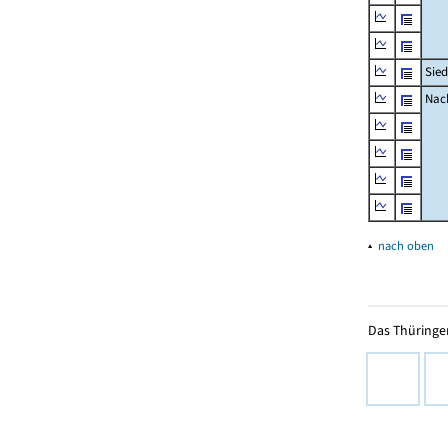
Sied
Nach
▴
nach oben
Das Thüringer