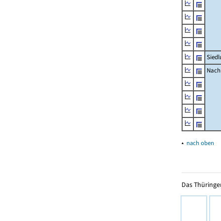
Siedl
Nachr
▴
nach oben
Das Thüringer