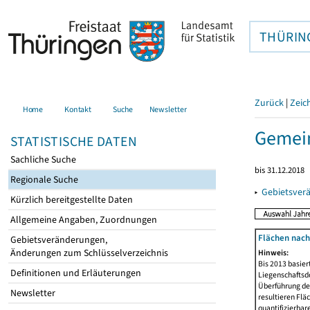
THÜRIN
Zurück
|
Zeic
Home
Kontakt
Suche
Newsletter
Gemei
STATISTISCHE DATEN
Sachliche Suche
bis 31.12.2018
Regionale Suche
▸
Gebietsver
Kürzlich bereitgestellte Daten
Allgemeine Angaben, Zuordnungen
Flächen nach
Gebietsveränderungen,
Änderungen zum Schlüsselverzeichnis
Hinweis:
Bis 2013 basie
Definitionen und Erläuterungen
Liegenschaftsd
Überführung der
Newsletter
resultieren Fl
quantifizierbar