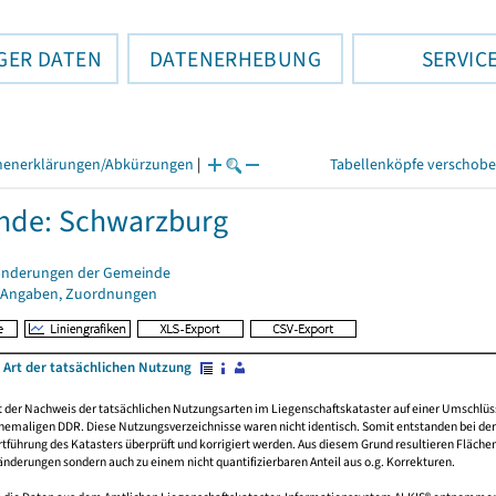
GER DATEN
DATENERHEBUNG
SERVIC
henerklärungen/Abkürzungen
|
Tabellenköpfe verschob
nde: Schwarzburg
änderungen der Gemeinde
 Angaben, Zuordnungen
 Art der tatsächlichen Nutzung
rt der Nachweis der tatsächlichen Nutzungsarten im Liegenschaftskataster auf einer Umsch
emaligen DDR. Diese Nutzungsverzeichnisse waren nicht identisch. Somit entstanden bei der 
führung des Katasters überprüft und korrigiert werden. Aus diesem Grund resultieren Fläche
derungen sondern auch zu einem nicht quantifizierbaren Anteil aus o.g. Korrekturen.