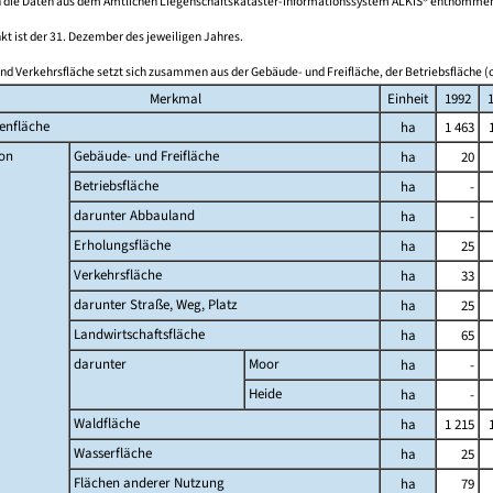
 die Daten aus dem Amtlichen Liegenschaftskataster-Informationssystem ALKIS® entnomme
kt ist der 31. Dezember des jeweiligen Jahres.
nd Verkehrsfläche setzt sich zusammen aus der Gebäude- und Freifläche, der Betriebsfläche (o
Merkmal
Einheit
1992
enfläche
ha
1 463
on
Gebäude- und Freifläche
ha
20
Betriebsfläche
ha
-
darunter Abbauland
ha
-
Erholungsfläche
ha
25
Verkehrsfläche
ha
33
darunter Straße, Weg, Platz
ha
25
Landwirtschaftsfläche
ha
65
darunter
Moor
ha
-
Heide
ha
-
Waldfläche
ha
1 215
Wasserfläche
ha
25
Flächen anderer Nutzung
ha
79