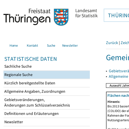
THÜRIN
Zurück
|
Zeic
Home
Kontakt
Suche
Newsletter
Gemei
STATISTISCHE DATEN
Sachliche Suche
▸
Gebietsver
Regionale Suche
▸
Allgemeine
Kürzlich bereitgestellte Daten
Allgemeine Angaben, Zuordnungen
Flächen nach
Gebietsveränderungen,
Hinweis:
Änderungen zum Schlüsselverzeichnis
Bis 2013 basie
(COLIDO) der eh
Definitionen und Erläuterungen
Rahmen der Fort
Nutzungsartenän
Newsletter