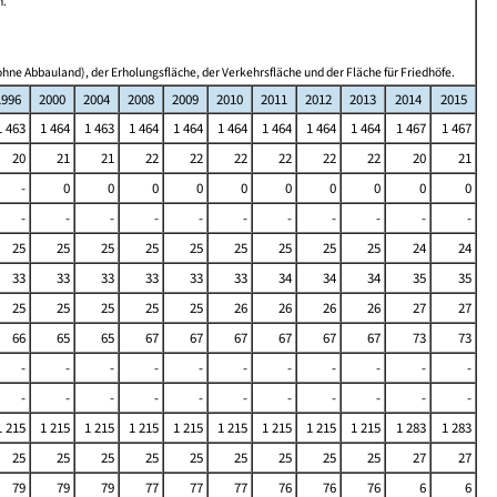
n.
hne Abbauland), der Erholungsfläche, der Verkehrsfläche und der Fläche für Friedhöfe.
1996
2000
2004
2008
2009
2010
2011
2012
2013
2014
2015
1 463
1 464
1 463
1 464
1 464
1 464
1 464
1 464
1 464
1 467
1 467
20
21
21
22
22
22
22
22
22
20
21
-
0
0
0
0
0
0
0
0
0
0
-
-
-
-
-
-
-
-
-
-
-
25
25
25
25
25
25
25
25
25
24
24
33
33
33
33
33
33
34
34
34
35
35
25
25
25
25
25
26
26
26
26
27
27
66
65
65
67
67
67
67
67
67
73
73
-
-
-
-
-
-
-
-
-
-
-
-
-
-
-
-
-
-
-
-
-
-
1 215
1 215
1 215
1 215
1 215
1 215
1 215
1 215
1 215
1 283
1 283
25
25
25
25
25
25
25
25
25
27
27
79
79
79
77
77
77
76
76
76
6
6