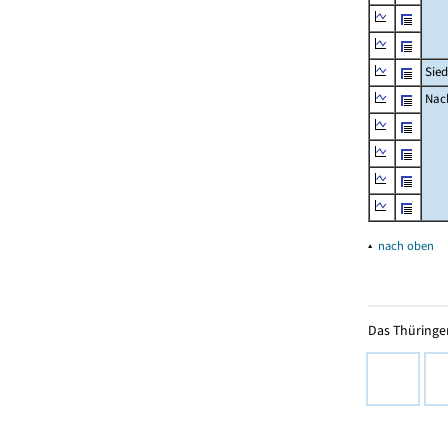
Sied
Nach
▴
nach oben
Das Thüringer