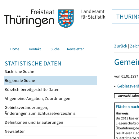
THÜRIN
Zurück
|
Zeic
Home
Kontakt
Suche
Newsletter
Gemein
STATISTISCHE DATEN
Sachliche Suche
von 01.01.1997 
Regionale Suche
▸
Gebietsver
Kürzlich bereitgestellte Daten
Allgemeine Angaben, Zuordnungen
Flächen nach
Gebietsveränderungen,
Änderungen zum Schlüsselverzeichnis
Hinweis:
Bis 2013 basie
Definitionen und Erläuterungen
Liegenschaftsd
Überführung der
Newsletter
resultieren Fl
quantifizierbar