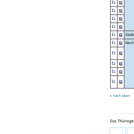
Siedl
Nachr
▴
nach oben
Das Thüringer